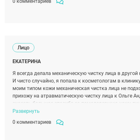
0 комментариев
Михайловне. Сразу же после процедуры моя кожа ста
более округлой, припухлой и ровной, во вторых, разг
процедуры, делала филлеры первый раз, надеюсь, чт
процедуру и отличный результат.
Лицо
ЕКАТЕРИНА
Я всегда делала механическую чистку лица в другой 
И чисто случайно, я попала к косметологам в клиник
моим типом кожи механическая чистка лица не подход
прихожу на атравматическую чистку лица к Ольге Анд
сказать большое спасибо за помолодевшую кожу лиц
Развернуть
0 комментариев