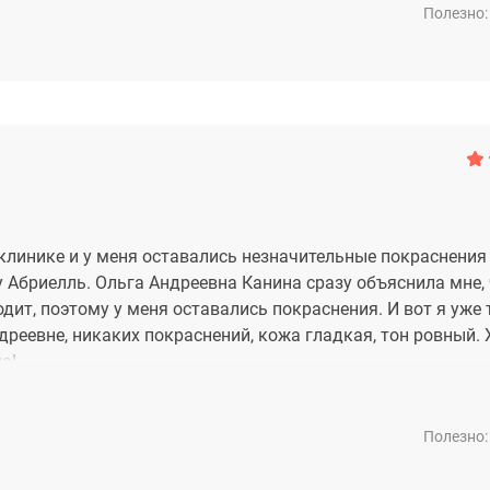
Полезно:
ла выглядеть великолепно! Во первых, кожа в области ску
ладились носогубки! В целом, я очень довольна проведение
о эффект будет держаться долго! Спасибо Ксении Михайло
клинике и у меня оставались незначительные покраснения 
у Абриелль. Ольга Андреевна Канина сразу объяснила мне, 
ит, поэтому у меня оставались покраснения. И вот я уже 
реевне, никаких покраснений, кожа гладкая, тон ровный. 
а!
Полезно: