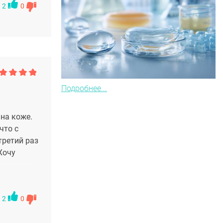
2
0
л стала
м
вне за
Подробнее...
на коже.
что с
третий раз
Хочу
2
0