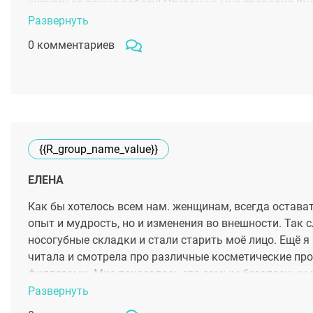
хирургу за такую работу! Операцию мне проводил Ку
носа, у него огромное количество выполненных работ
Развернуть
хирургу. Под наблюдением я находилась весь реабил
0 комментариев
предупредил. что отек будет сохраняться долгое вре
что хочу сказать. если хотите исправить нос, решайт
успеха!
{{r_group_name_value}}
ЕЛЕНА
Как бы хотелось всем нам. женщинам, всегда остава
опыт и мудрость, но и изменения во внешности. Так 
носогубные складки и стали старить моё лицо. Ещё 
читала и смотрела про различные косметические про
филлерами. Мне показалось это самым безопасным ре
находится в шикарном жилом комплексе. Совместно 
Развернуть
на основе гиалуроновой кислоты. Процедура прошла б