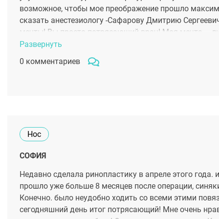
возможное, чтобы мое преображение прошло максим
сказать анестезиологу -Сафарову Дмитрию Сергеевич
мечты! Вы просто потрясающий врач! Моя мечта – л
Развернуть
0 комментариев
Нос
СОФИЯ
Недавно сделала ринопластику в апреле этого года. 
прошло уже больше 8 месяцев после операции, синяки
Конечно. было неудобно ходить со всеми этими повяз
сегодняшний день итог потрясающий! Мне очень нрав