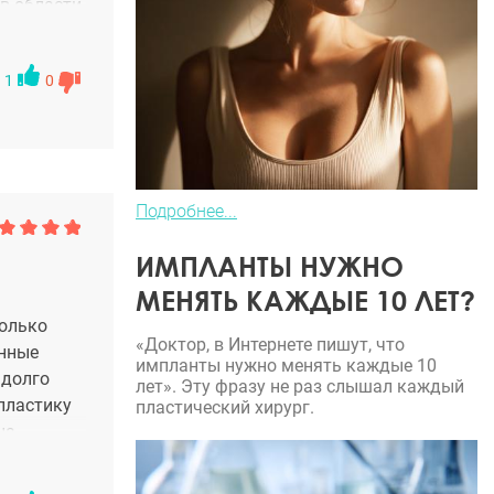
в области
оверие к
1
0
ообщем я,
г это 80%
Подробнее...
ИМПЛАНТЫ НУЖНО
МЕНЯТЬ КАЖДЫЕ 10 ЛЕТ?
только
«Доктор, в Интернете пишут, что
енные
импланты нужно менять каждые 10
 долго
лет». Эту фразу не раз слышал каждый
пластику
пластический хирург.
на
estylane