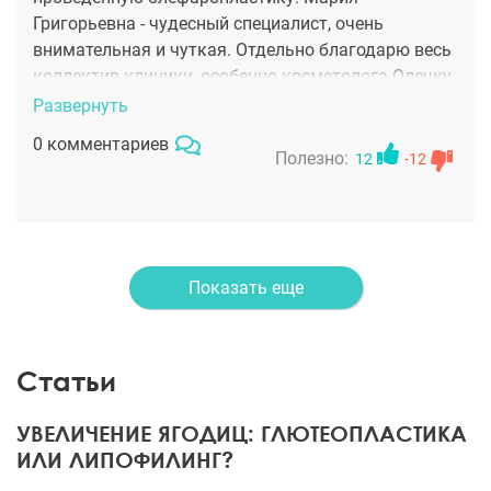
Григорьевна - чудесный специалист, очень
внимательная и чуткая. Отдельно благодарю весь
коллектив клиники, особенно косметолога Олечку
и постовую сестру Людмилу. Благодаря им моя
Развернуть
реабилитация была быстрой и легкой!
0 комментариев
Полезно:
12
-12
Показать еще
Статьи
УВЕЛИЧЕНИЕ ЯГОДИЦ: ГЛЮТЕОПЛАСТИКА
ИЛИ ЛИПОФИЛИНГ?