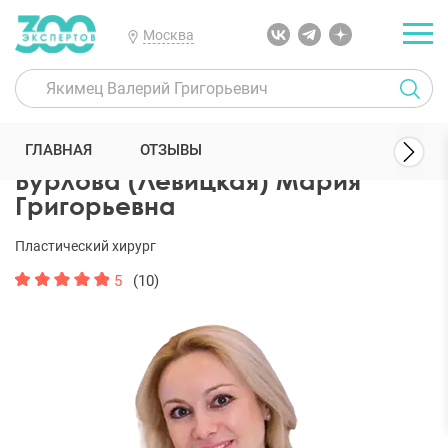
Москва
300 Экспертов
Пластические хирурги
Бурлова (Левицкая) Мари
ГЛАВНАЯ
ОТЗЫВЫ
Бурлова (Левицкая) Мария
Григорьевна
Пластический хирург
5
(10)