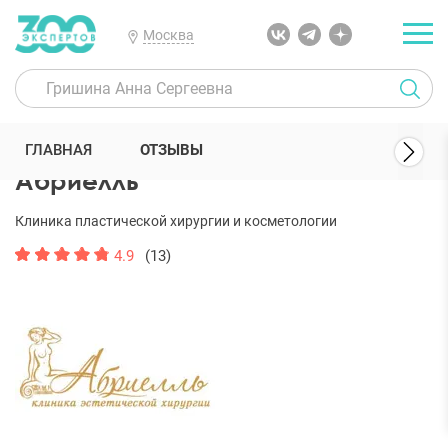
Москва
300 Экспертов
Клиники
Абриелль
Отзывы
ГЛАВНАЯ
ОТЗЫВЫ
Абриелль
Клиника пластической хирургии и косметологии
4.9
(13)