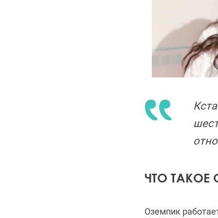
Кста
шест
отно
ЧТО ТАКОЕ
Оземпик работает