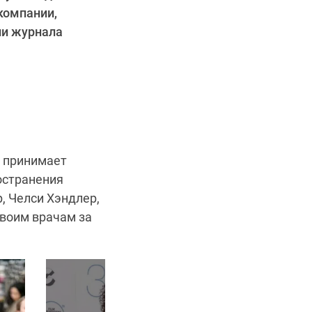
компании,
ии журнала
о принимает
остранения
, Челси Хэндлер,
своим врачам за