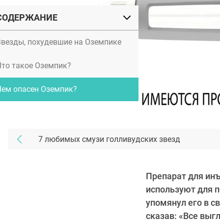
СОДЕРЖАНИЕ
Звезды, похудевшие на Оземпике
Что такое Оземпик?
Чем опасен Оземпик?
7 любимых смузи голливудских звезд
Препарат для инъ
используют для 
упомянул его в с
сказав: «Все выгл