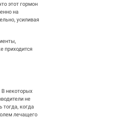
что этот гормон
венно на
ельно, усиливая
циенты,
же приходится
. В некоторых
зводители не
ь тогда, когда
ролем лечащего