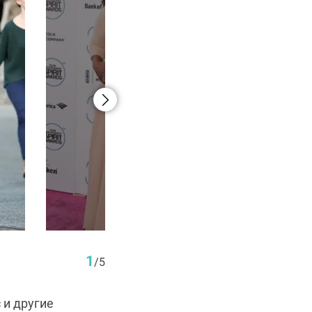
Опра Уинфри до и после похудения
1
/
5
 и другие