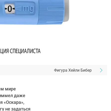
Фигура Хейли Бибер
ем мире
Киммел даже
я «Оскара»,
гу не задаться