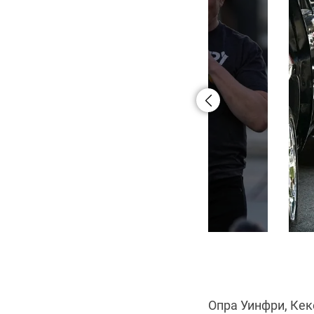
Илон Маск до и после похудения
Опра Уинфри, Ке