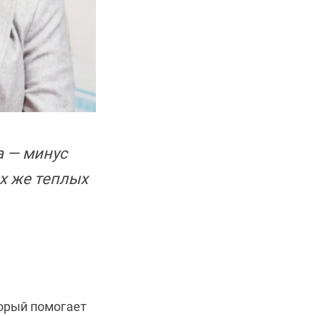
а — минус
х же теплых
торый помогает