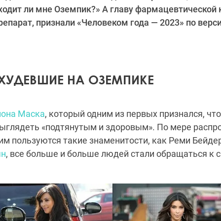
ходит ли мне Оземпик?» А главу фармацевтической 
епарат, признали «Человеком года — 2023» по верс
ОХУДЕВШИЕ НА ОЗЕМПИКЕ
она Маска
, который одним из первых признался, чт
выглядеть «подтянутым и здоровым». По мере распр
о им пользуются такие знаменитости, как Реми Бейдер
ян
, все больше и больше людей стали обращаться к 