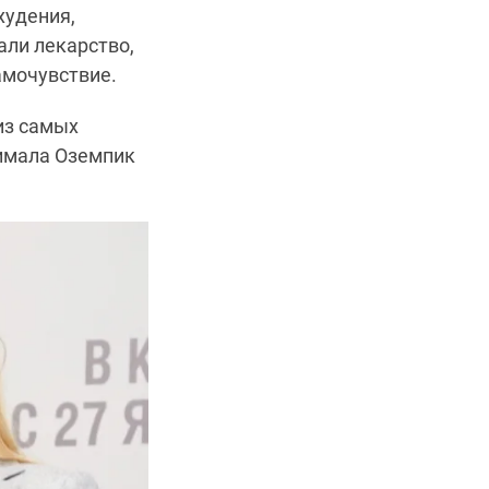
худения,
али лекарство,
самочувствие.
из самых
нимала Оземпик