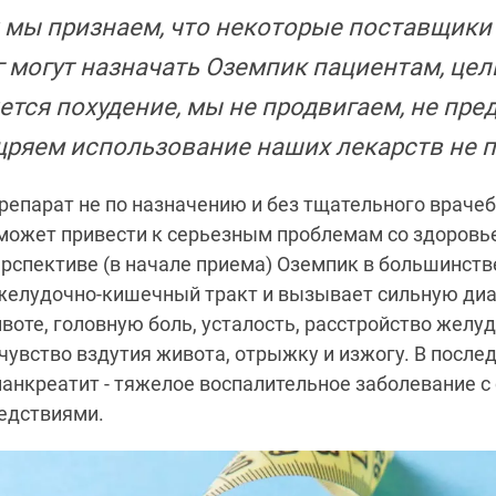
 мы признаем, что некоторые поставщики
г могут назначать Оземпик пациентам, це
ется похудение, мы не продвигаем, не пре
ряем использование наших лекарств не 
репарат не по назначению и без тщательного враче
может привести к серьезным проблемам со здоровь
рспективе (в начале приема) Оземпик в большинств
желудочно-кишечный тракт и вызывает сильную диа
ивоте, головную боль, усталость, расстройство желуд
чувство вздутия живота, отрыжку и изжогу. В после
анкреатит - тяжелое воспалительное заболевание 
едствиями.