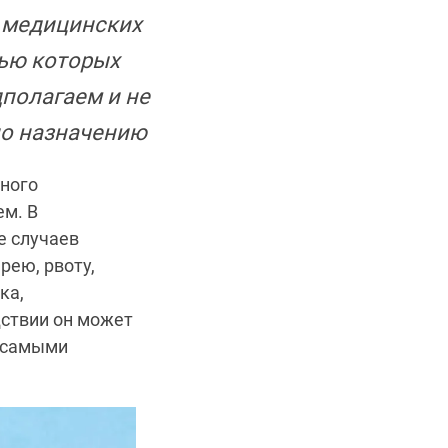
 медицинских
лью которых
дполагаем и не
по назначению
бного
ем. В
е случаев
рею, рвоту,
ка,
дствии он может
с самыми