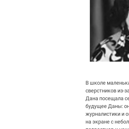
В школе маленька
сверстников из-з
Дана посещала се
будущее Даны: он
журналистики и о
на экране с небо