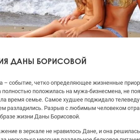
ИЯ ДАНЫ БОРИСОВОЙ
а – событие, четко определяющее жизненные приор
 полностью положилась на мужа-бизнесмена, не по
ала время семье. Самое худшее поджидало телевед
ем разладились. Разрыв с любимым человеком отра
образе жизни Даны Борисовой.
жение в зеркале не нравилось Дане, и она решилась
 за несколько месяцев раздельное белковое питани