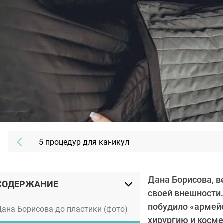
5 процедур для каникул
Дана Борисова, в
СОДЕРЖАНИЕ
своей внешности.
побудило «армей
Дана Борисова до пластики (фото)
хирургию и косме