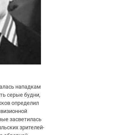
галась нападкам
ть серые будни,
жков определил
евизионной
рвые засветилась
льских зрителей-