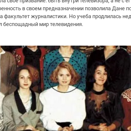
а свое призвание: быть внутри телевизора, а не с е
ренность в своем предназначении позволила Дане п
а факультет журналистики. Но учеба продлилась не
ил беспощадный мир телевидения.