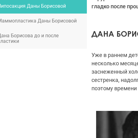
Липосакция Даны Борисовой
гладко после пр
Маммопластика Даны Борисовой
ДАНА БОРИ
Дана Борисова до и после
пластики
Уже в раннем де
несколько месяц
заснеженный холо
сестренка, надол
поэтому времени 