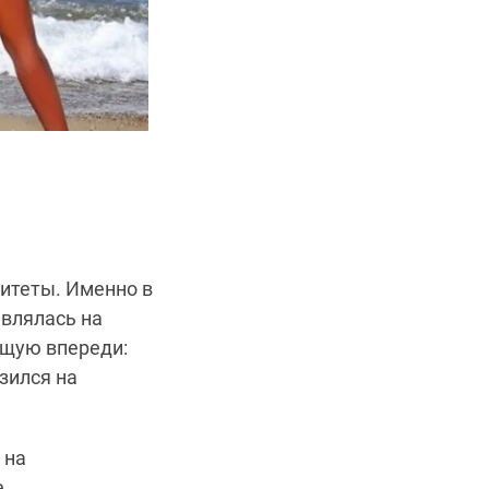
итеты. Именно в
являлась на
ущую впереди:
зился на
 на
е