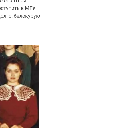
го обратной
оступить в МГУ
долго: белокурую