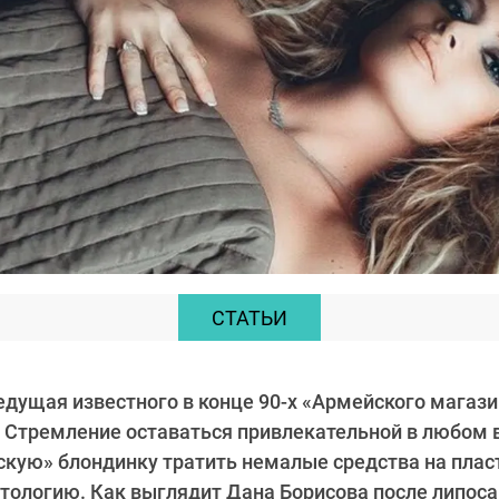
СТАТЬИ
едущая известного в конце 90-х «Армейского магазин
 Стремление оставаться привлекательной в любом 
скую» блондинку тратить немалые средства на пла
тологию. Как выглядит Дана Борисова после липоса