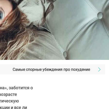
Самые спорные убеждения про похудение
а», заботится о
возрасте
стическую
кции и все ли