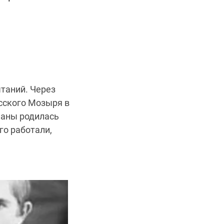
таний. Через
сского Мозыря в
Даны родилась
го работали,