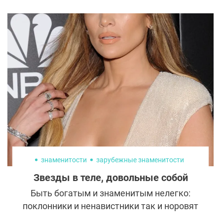
постоянным стремлением улучшить
внешность. Кажется, Тата Блюменкранц
тоже не смогла устоять перед
возможностями пластической хирургии.
знаменитости
зарубежные знаменитости
Звезды в теле, довольные собой
Быть богатым и знаменитым нелегко:
поклонники и ненавистники так и норовят
отыскать недостатки. И пока одни звезды