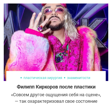
предпочитают отмалчиваться на эту тему.
Но только не Яна Яцковская. Модель
откровенно рассказывает подписчикам об
уходе за внешностью и пластических
операциях и делится подробностями
личной жизни, несмотря на критику.
пластическая хирургия
знаменитости
Филипп Киркоров после пластики
«Совсем другое ощущения себя на сцене»,
— так охарактеризовал свое состояние
Филипп Киркоров после пластики. 55-