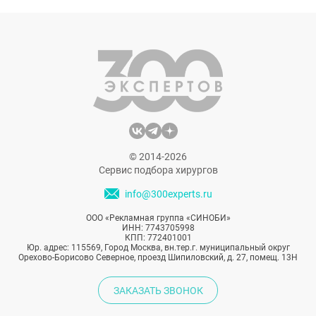
летний «король эстрады» решился на
хирургическое вмешательство ради
карьеры и благодаря новой влюбленности.
Какие пластические операции сделал
Филипп Киркоров?
© 2014-2026
Сервис подбора хирургов
info@300experts.ru
ООО «Рекламная группа «СИНОБИ»
ИНН: 7743705998
КПП: 772401001
Юр. адрес: 115569, Город Москва, вн.тер.г. муниципальный округ
Орехово-Борисово Северное, проезд Шипиловский, д. 27, помещ. 13Н
ЗАКАЗАТЬ ЗВОНОК