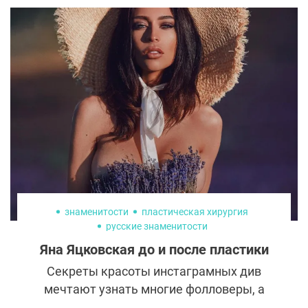
стараются угодить и тем и другим, вторые
принимают себя со всеми
несовершенствами. Кто из селебрити не
думает о пластике и не скрывает фото до и
после, а принимает себя со всеми
морщинками и далекими от идеала
параметрами?
знаменитости
пластическая хирургия
русские знаменитости
Яна Яцковская до и после пластики
Секреты красоты инстаграмных див
мечтают узнать многие фолловеры, а
звезды социальных сетей, как правило,