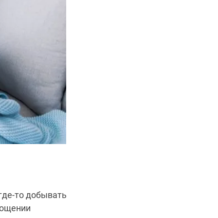
где-то добывать
тощении