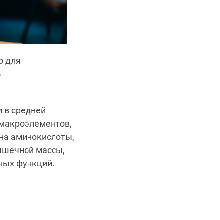
о для
о
и в средней
х макроэлементов,
 на аминокислоты,
ышечной массы,
жных функций.