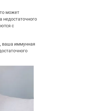
это может
за недостаточного
рются с
у, ваша иммунная
 достаточного