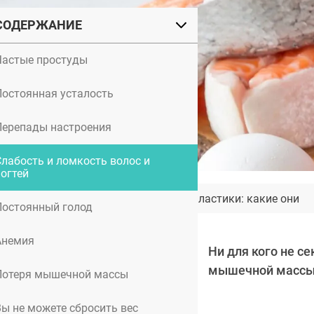
СОДЕРЖАНИЕ
Частые простуды
Постоянная усталость
Перепады настроения
Слабость и ломкость волос и
ногтей
Хорошие фото до и после пластики: какие они
Постоянный голод
Анемия
Ни для кого не с
мышечной массы,
Потеря мышечной массы
Вы не можете сбросить вес