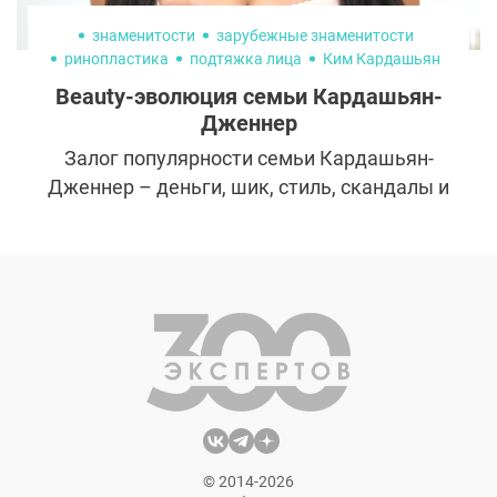
знаменитости
зарубежные знаменитости
ринопластика
подтяжка лица
Ким Кардашьян
Кортни Кардашьян
Крис Дженнер
Beauty-эволюция семьи Кардашьян-
Хлои Кардашьян
Кимберли Кардашьян
Дженнер
Кейтлин Дженнер
Кендалл Дженнер
Кендал Дженнер
Брюс Дженнер
Залог популярности семьи Кардашьян-
Дженнер – деньги, шик, стиль, скандалы и
истерики в эфире реалити. Каждый
представитель семьи Кардашьян-Дженнер
талантлив в обновлении внешности: кто-то
сменил стиль и похудел, а кого-то трудно
узнать после многочисленных
пластических операций.
© 2014-2026