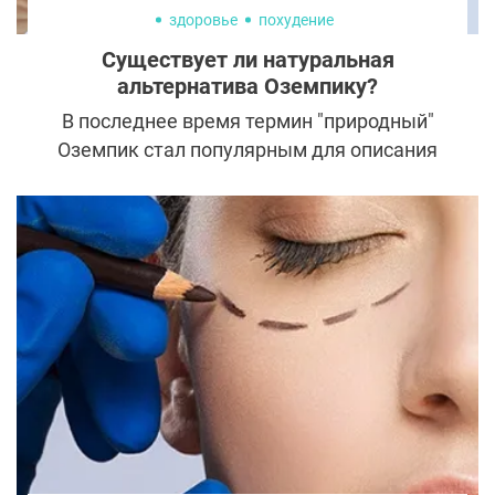
здоровье
похудение
Существует ли натуральная
альтернатива Оземпику?
В последнее время термин "природный"
Оземпик стал популярным для описания
различных средств, якобы
способствующих снижению веса.
Например, в прошлом году берберин
начали называть таким образом. Недавно
в СМИ даже появилась статья с вопросом:
«Является ли зелёный чай настоящим
"природным" Оземпиком?» Это заставило
нас разобраться, что же на самом деле
скрывается за этим термином.