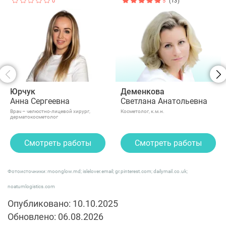
0
5
(13)
Юрчук
Деменкова
Анна Сергеевна
Светлана Анатольевна
Врач – челюстно-лицевой хирург,
Косметолог, к.м.н.
дерматокосметолог
Смотреть работы
Смотреть работы
Фотоисточники: moonglow.md; islelover.email; gr.pinterest.com; dailymail.co.uk;
noatumlogistics.com
Опубликовано: 10.10.2025
Обновлено: 06.08.2026