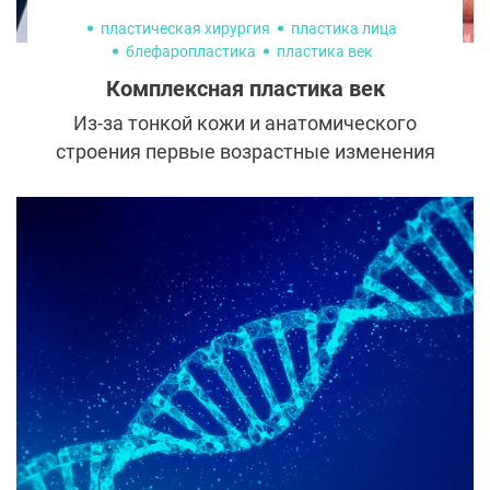
пластическая хирургия
пластика лица
блефаропластика
пластика век
Комплексная пластика век
Из-за тонкой кожи и анатомического
строения первые возрастные изменения
часто появляются в периорбитальной
зоне. Нависшие веки, морщины и
опущенные уголки глаз делают взгляд
угрюмым и сильно старят лицо. От всех
этих недостатков возможно избавиться
разом с помощью комплексной
блефаропластики.