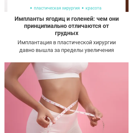
пластическая хирургия
красота
Импланты ягодиц и голеней: чем они
принципиально отличаются от
грудных
Имплантация в пластической хирургии
давно вышла за пределы увеличения
груди. Сегодня пациенты устанавливают
импланты в ягодицы, голени, подбородок,
челюсть. При этом многие воспринимают
все импланты как единый класс изделий.
На практике между ними существуют
принципиальные различия, которые
касаются конструкции, показаний, рисков
и особенностей реабилитации.