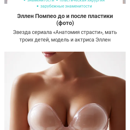
знаменитости
пластическая хирургия
зарубежные знаменитости
Эллен Помпео до и после пластики
(фото)
Звезда сериала «Анатомия страсти», мать
троих детей, модель и актриса Эллен
Помпео в свои 50 лет выглядит
неправдоподобно молодой и свежей, но
при этом отрицает, что прибегала к
услугам пластических хирургов.
Поклонники же уверены в обратном и
находят неопровержимые доказательства
на фото до и после пластики.