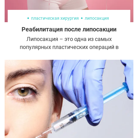
пластическая хирургия
липосакция
Реабилитация после липосакции
Липосакция – это одна из самых
популярных пластических операций в
мире. Она позволяет улучшить контуры
тела и избавиться от локальных жировых
отложений. Однако есть
распространенный миф, что после
липосакции можно продолжать прежний
образ жизни и не заниматься спортом. На
самом деле все наоборот – для
поддержания эффекта после липосакции
нужно соблюдать ряд правил.