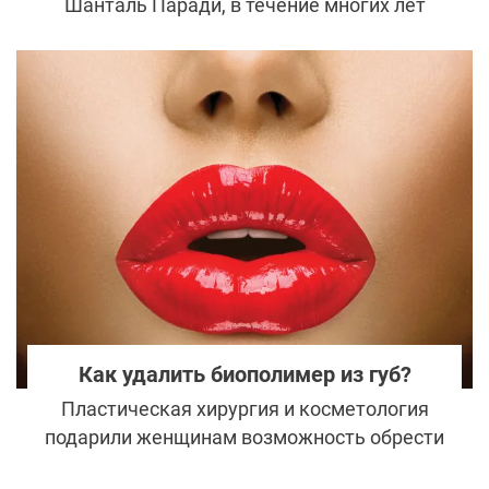
Шанталь Паради, в течение многих лет
оставалась образцом изысканности и
очарования, завоевав не только Джонни
Деппа, но и сердца миллионов
поклонников. Давайте посмотрим, как
изменилась внешность Паради с течением
времени, и узнаем секреты красоты
француженки.
Как удалить биополимер из губ?
Пластическая хирургия и косметология
подарили женщинам возможность обрести
новую внешность и скорректировать