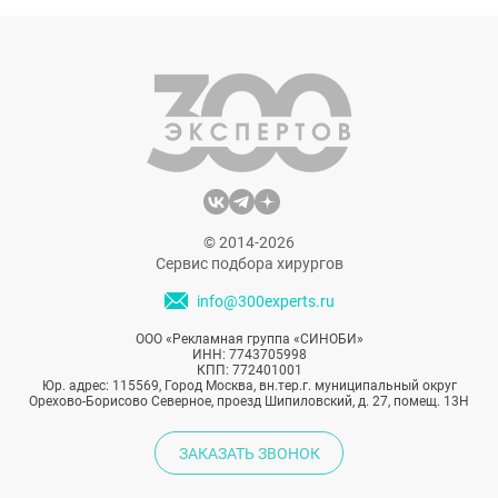
недостатки. Но оказалось, что безопасные
на первый взгляд методики эстетической
медицины конца 90-х принесли больше
вреда, чем пользы. И современные
пластические хирурги все чаще и чаще
сталкиваются с последствиями введенных
в прошлом биополимеров.
© 2014-2026
Сервис подбора хирургов
info@300experts.ru
ООО «Рекламная группа «СИНОБИ»
ИНН: 7743705998
КПП: 772401001
Юр. адрес: 115569, Город Москва, вн.тер.г. муниципальный округ
Орехово-Борисово Северное, проезд Шипиловский, д. 27, помещ. 13Н
ЗАКАЗАТЬ ЗВОНОК