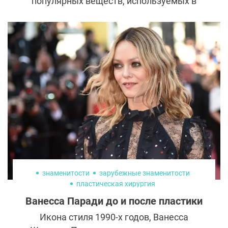
популярных веществ, используемых в
косметологии. Она входит в состав
большинства филлеров,
биоревитализантов и мезококтейлей.
Рассказываем о фактах, которые
необходимо знать, прежде чем решиться
на процедуры или приобрести крем с этим
компонентом в составе.
знаменитости
зарубежные знаменитости
пластическая хирургия
Ванесса Паради до и после пластики
Икона стиля 1990-х годов, Ванесса