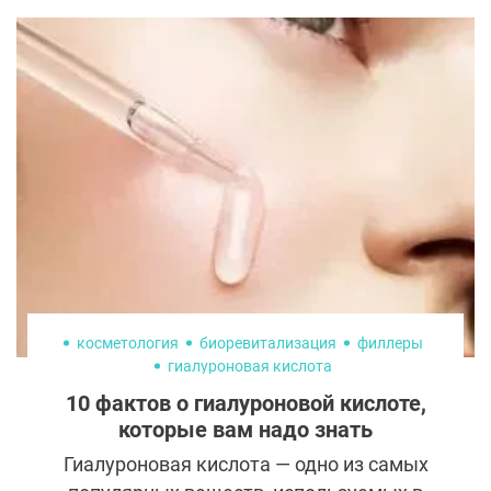
дня, то, возможно, вам стоит начать это
делать. Здоровый сытный завтрак
является источником энергии на целый
день, поэтому очень важно, как именно вы
завтракаете, поскольку употребление
сахара или рафинированных углеводов с
утра может привести к скачкам сахара в
крови и вялости.
косметология
биоревитализация
филлеры
гиалуроновая кислота
10 фактов о гиалуроновой кислоте,
которые вам надо знать
Гиалуроновая кислота — одно из самых