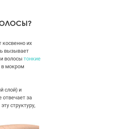
ВОЛОСЫ?
 косвенно их
ть вызывает
ли волосы
тонкие
я в мокром
й слой) и
 отвечает за
эту структуру,