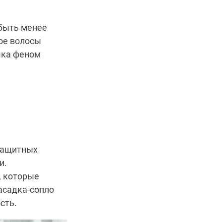
быть менее
рое волосы
шка феном
озащитных
и.
, которые
асадка-сопло
сть.