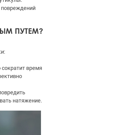
к повреждений
НЫМ ПУТЕМ?
и:
о сократит время
фективно
 повредить
вать натяжение.