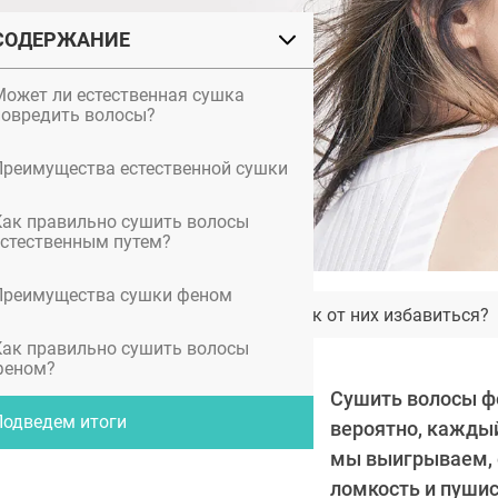
СОДЕРЖАНИЕ
Может ли естественная сушка
повредить волосы?
Преимущества естественной сушки
Как правильно сушить волосы
естественным путем?
Преимущества сушки феном
Сальные нити: что это и как от них избавиться?
Как правильно сушить волосы
феном?
Сушить волосы ф
Подведем итоги
вероятно, каждый
мы выигрываем, 
ломкость и пушис