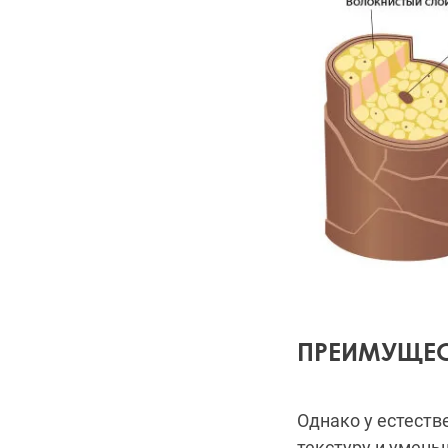
ПРЕИМУЩЕС
Однако у естеств
текстуру и умень