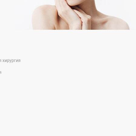
я хирургия
я