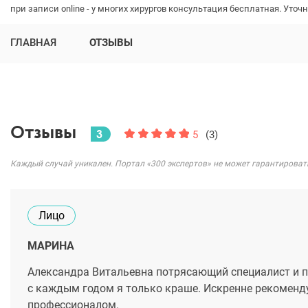
при записи online - у многих хирургов консультация бесплатная. Уточн
ГЛАВНАЯ
ОТЗЫВЫ
Отзывы
3
5
(3)
Каждый случай уникален. Портал «300 экспертов» не может гарантироват
Лицо
МАРИНА
Александра Витальевна потрясающий специалист и пр
с каждым годом я только краше. Искренне рекоменду
профессионалом.