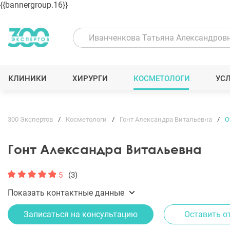
{{bannergroup.16}}
КЛИНИКИ
ХИРУРГИ
КОСМЕТОЛОГИ
УС
300 Экспертов
Косметологи
Гонт Александра Витальевна
О
Гонт Александра Витальевна
5
(3)
Показать контактные данные
Записаться на консультацию
Оставить о