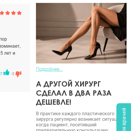
пор
поминает,
5 лет и
Подробнее...
7
-3
А ДРУГОЙ ХИРУРГ
СДЕЛАЛ В ДВА РАЗА
ДЕШЕВЛЕ!
Опрос для врачей
В практике каждого пластического
хирурга регулярно возникает ситуация,
когда пациент, посетивший
предварительную консультацию,