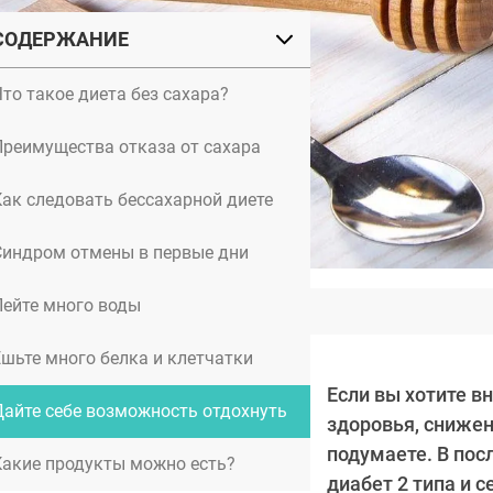
СОДЕРЖАНИЕ
то такое диета без сахара?
Преимущества отказа от сахара
Как следовать бессахарной диете
Синдром отмены в первые дни
Пейте много воды
Гуа Ша для кожи головы
Ешьте много белка и клетчатки
Если вы хотите в
Дайте себе возможность отдохнуть
здоровья, снижен
подумаете. В пос
Какие продукты можно есть?
диабет 2 типа и 