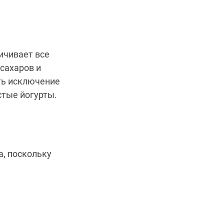
ичивает все
сахаров и
ть исключение
стые йогурты.
а, поскольку