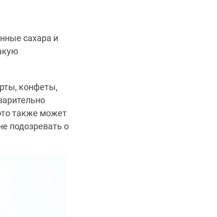
енные сахара и
акую
рты, конфеты,
дварительно
это также может
не подозревать о