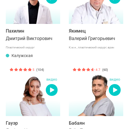
Пахилин
Якимец
Дмитрий Викторович
Валерий Григорьевич
Пластический хирург
К.м.н., пластический хирург, врач
Калужская
высшей категории
5
(104)
4.7
(60)
видео
видео
Гауэр
Бабаян