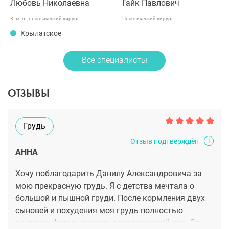
Любовь Николаевна
Гайк Павлович
К. м. н., пластический хирург
Пластический хирург
Крылатское
Все специалисты
ОТЗЫВЫ
Грудь
i
Отзыв подтверждён
АННА
Хочу поблагодарить Данилу Александровича за
мою прекрасную грудь. Я с детства мечтала о
большой и пышной груди. После кормления двух
сыновей и похудения моя грудь полностью
потеряла форму, размер и эстетический вид. За