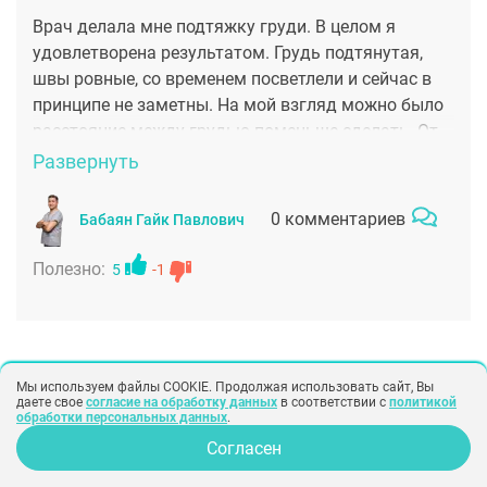
ее инстаграме, на самом деле ее работы сильно
Врач делала мне подтяжку груди. В целом я
отличаются от работ других хирургов. Это и
удовлетворена результатом. Грудь подтянутая,
симметрия и аккуратные швы и естественность. Я
швы ровные, со временем посветлели и сейчас в
благодарю и советую всем кто хочет получить
принципе не заметны. На мой взгляд можно было
результат.
расстояние между грудью поменьше сделать. От
природы у меня более «собранная» форма. Может
Развернуть
я так привыкла просто и придираюсь из-за своего
перфекционизма, но вообще смотрится шикарно.
0 комментариев
Бабаян Гайк Павлович
Полезно:
5
-1
Показать еще
Мы используем файлы COOKIE. Продолжая использовать сайт, Вы
даете свое
согласие на обработку данных
в соответствии с
политикой
обработки персональных данных
.
Согласен
Опрос для врачей