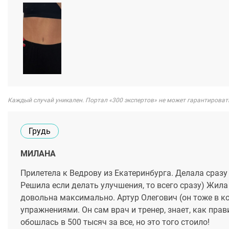
Каждый случай уникален. Портал «300 экспертов» не может гарантироват
Грудь
МИЛАНА
Прилетела к Ведрову из Екатеринбурга. Делала сраз
Решила если делать улучшения, то всего сразу) Жила
довольна максимально. Артур Олегович (он тоже в 
упражнениями. Он сам врач и тренер, знает, как пра
обошлась в 500 тысяч за все, но это того стоило!