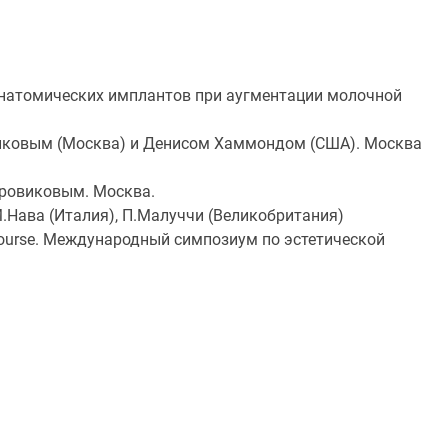
анатомических имплантов при аугментации молочной
виковым (Москва) и Денисом Хаммондом (США). Москва
Боровиковым. Москва.
.Нава (Италия), П.Малуччи (Великобритания)
ns Course. Международный симпозиум по эстетической