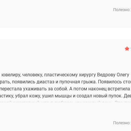
Полезно:
 ювелиру, человеку, пластическому хирургу Ведрову Олегу
рать, появились диастаз и пупочная грыжа. Появилось ст
перестала ухаживать за собой. А потом наконец встретила 
стику, убрал кожу, ушил мышцы и создал новый пупок. Дев
 такой аккуратный, что я любуюсь им каждый день. Это лу
Полезно: