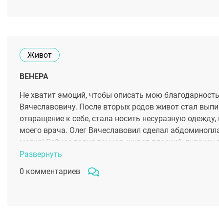
Живот
ВЕНЕРА
Не хватит эмоций, чтобы описать мою благодарность
Вячеславовичу. После вторых родов живот стал выпи
отвращение к себе, стала носить несуразную одежду, 
моего врача. Олег Вячеславовил сделал абдоминопла
магия! Сейчас талия тонкая, живот плоский, пупочек
глубины души врач, который подарил мне – меня!
Развернуть
0 комментариев