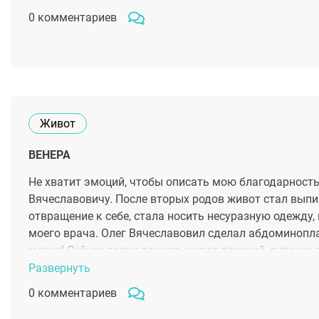
0 комментариев
Живот
ВЕНЕРА
Не хватит эмоций, чтобы описать мою благодарность
Вячеславовичу. После вторых родов живот стал выпи
отвращение к себе, стала носить несуразную одежду, 
моего врача. Олег Вячеславовил сделал абдоминопла
магия! Сейчас талия тонкая, живот плоский, пупочек
глубины души врач, который подарил мне – меня!
Развернуть
0 комментариев