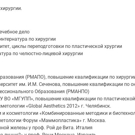
хирургии.
ечебное дело
интернатура по хирургии
тет, циклы переподготовки по пластической хрургии
тура по челюстно-лицевой хирургии
разования (РМАПО), повышение квалификации по хирурги
рситет им. И.М. Сеченова, повышение квалификации по о
ессионального Образования (РМАНПО)
У ВО «МГУПП», повышение квалификации по пластической
етологии «Global Aesthetics 2012» г. Челябинск.
 и косметологии «Комбинированные методики и биотехноло
метологии Форум «Маммопластика» г. Москва.
ной железы у проф. Рой де Вита. Италия
о лучше?» у проф. Рони Москона. Израиль