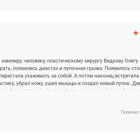
 ювелиру, человеку, пластическому хирургу Ведрову Олегу
рать, появились диастаз и пупочная грыжа. Появилось ст
перестала ухаживать за собой. А потом наконец встретила 
стику, убрал кожу, ушил мышцы и создал новый пупок. Дев
 такой аккуратный, что я любуюсь им каждый день. Это лу
Полезно: