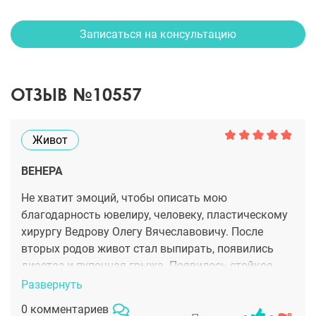
Записаться на консультацию
ОТЗЫВ №10557
Живот
ВЕНЕРА
Не хватит эмоций, чтобы описать мою
благодарность ювелиру, человеку, пластическому
хирургу Ведрову Олегу Вячеславовичу. После
вторых родов живот стал выпирать, появились
диастаз и пупочная грыжа. Появилось стойкое
отвращение к себе, стала носить несуразную
Развернуть
одежду, перестала ухаживать за собой. А потом
0 комментариев