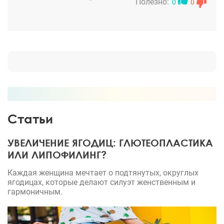
наконец встретила его – моего врача. Олег
Полезно:
0
0
Вячеславовил сделал абдоминопластику, убрал
кожу, ушил мышцы и создал новый пупок.
Девочки, это магия! Сейчас талия тонкая, живот
плоский, пупочек такой аккуратный, что я
любуюсь им каждый день. Это лучший до глубины
души врач, который подарил мне – меня!
Статьи
УВЕЛИЧЕНИЕ ЯГОДИЦ: ГЛЮТЕОПЛАСТИКА
ИЛИ ЛИПОФИЛИНГ?
Каждая женщина мечтает о подтянутых, округлых
ягодицах, которые делают силуэт женственным и
гармоничным.