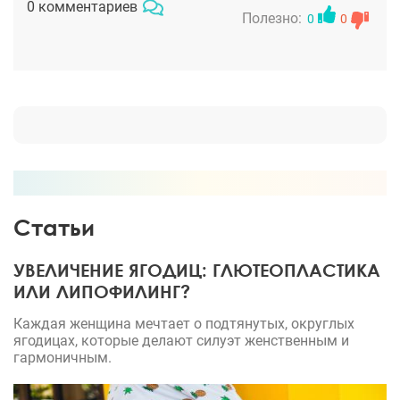
0 комментариев
восстановления с упражнениями. Он сам врач и
Полезно:
0
0
тренер, знает, как правильно нагрузку давать
после таких вмешательств. Операция обошлась в
500 тысяч за все, но это того стоило!
Статьи
УВЕЛИЧЕНИЕ ЯГОДИЦ: ГЛЮТЕОПЛАСТИКА
ИЛИ ЛИПОФИЛИНГ?
Каждая женщина мечтает о подтянутых, округлых
ягодицах, которые делают силуэт женственным и
гармоничным.