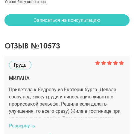
Уточняйте у оператора.
Записаться на консультацию
ОТЗЫВ №10573
Грудь
МИЛАНА
Прилетела к Ведрову из Екатеринбурга. Делала
сразу подтяжку груди и липосакцию живота с
прорисовкой рельефа. Решила если делать
улучшения, то всего сразу) Жила в гостинице при
клинике, очень удобно. Врачом и результатом
довольна максимально. Артур Олегович (он тоже в
Развернуть
команде) составил мне персональную программу