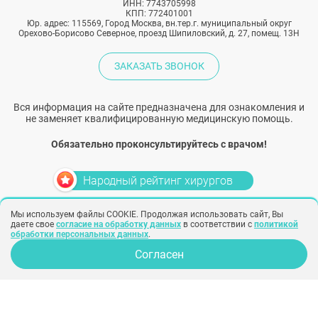
ИНН: 7743705998
КПП: 772401001
Юр. адрес: 115569, Город Москва, вн.тер.г. муниципальный округ
Орехово-Борисово Северное, проезд Шипиловский, д. 27, помещ. 13Н
ЗАКАЗАТЬ ЗВОНОК
Вся информация на сайте предназначена для ознакомления и
не заменяет квалифицированную медицинскую помощь.
Обязательно проконсультируйтесь с врачом!
Народный рейтинг хирургов
Мы используем файлы COOKIE. Продолжая использовать сайт, Вы
Политика конфиденциальности
Согласие на обработку персональных
даете свое
согласие на обработку данных
в соответствии с
политикой
данных
Согласие на рекламу
обработки персональных данных
.
Создание сайта –
SINOBY
Согласен
Клиники
Отзывы
Опрос для врачей
Хирурги
Фото
Косметологи
Статьи