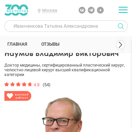
Москва
300 Экспертов
Пластические хирурги
Наумов Владимир Викто
ГЛАВНАЯ
ОТЗЫВЫ
Наумов Владимир Викторович
Доктор медицины, сертифицированный пластический хирург,
челюстно-лицевой хирург высшей квалификационной
категории
4.8
(54)
высокий
рейтинг