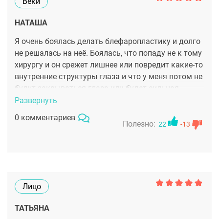
Веки
НАТАША
Я очень боялась делать блефаропластику и долго
не решалась на неё. Боялась, что попаду не к тому
хирургу и он срежет лишнее или повредит какие-то
внутренние структуры глаза и что у меня потом не
будут закрываться глаза или будет сильная
асимметрия. При этом в интернете пишут, что
Развернуть
операция лёгкая, но куча изуродованных век(((. Я
0 комментариев
делала лазерную обработку век , пробовала
Полезно:
22
-13
массажи , но бесполезно..И одна косметолог
сказала, что хватит уже заниматься ерундой,
сходи к этому хирургу и пусть он тебя хотя бы
проконсультирует, говорит видела результаты его
работ и они оставили только положительные
Лицо
впечатления, даже рубцов совсм не видно после
его операций. Записалась к нему на приём и к ещё
ТАТЬЯНА
одному хирургу. Наумов рассмотрел, потрогал