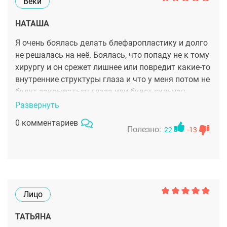
Веки
НАТАША
Я очень боялась делать блефаропластику и долго
не решалась на неё. Боялась, что попаду не к тому
хирургу и он срежет лишнее или повредит какие-то
внутренние структуры глаза и что у меня потом не
будут закрываться глаза или будет сильная
асимметрия. При этом в интернете пишут, что
Развернуть
операция лёгкая, но куча изуродованных век(((. Я
0 комментариев
делала лазерную обработку век , пробовала
Полезно:
22
-13
массажи , но бесполезно..И одна косметолог
сказала, что хватит уже заниматься ерундой,
сходи к этому хирургу и пусть он тебя хотя бы
проконсультирует, говорит видела результаты его
работ и они оставили только положительные
Лицо
впечатления, даже рубцов совсм не видно после
его операций. Записалась к нему на приём и к ещё
ТАТЬЯНА
одному хирургу. Наумов рассмотрел, потрогал