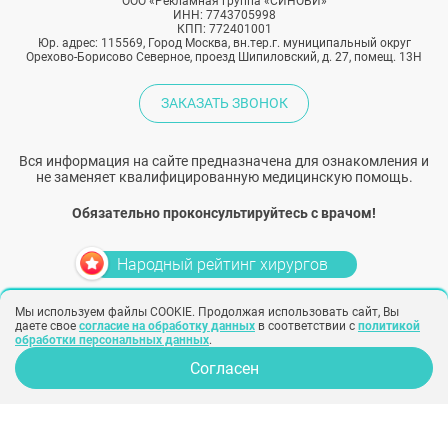
ООО «Рекламная группа «СИНОБИ»
ИНН: 7743705998
КПП: 772401001
Юр. адрес: 115569, Город Москва, вн.тер.г. муниципальный округ
Орехово-Борисово Северное, проезд Шипиловский, д. 27, помещ. 13Н
ЗАКАЗАТЬ ЗВОНОК
Вся информация на сайте предназначена для ознакомления и
не заменяет квалифицированную медицинскую помощь.
Обязательно проконсультируйтесь с врачом!
Народный рейтинг хирургов
Мы используем файлы COOKIE. Продолжая использовать сайт, Вы
Политика конфиденциальности
Согласие на обработку персональных
даете свое
согласие на обработку данных
в соответствии с
политикой
данных
Согласие на рекламу
обработки персональных данных
.
Создание сайта –
SINOBY
Согласен
Клиники
Отзывы
Опрос для врачей
Хирурги
Фото
Косметологи
Статьи