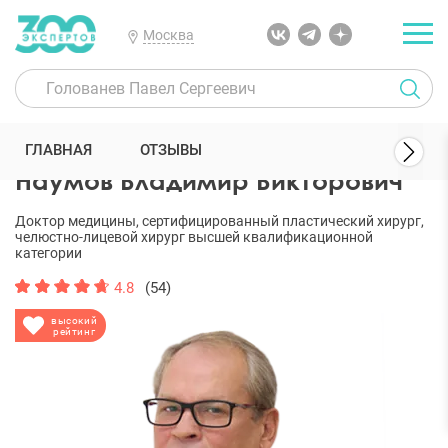
Москва
300 Экспертов
Пластические хирурги
Наумов Владимир Викто
ГЛАВНАЯ
ОТЗЫВЫ
Наумов Владимир Викторович
Доктор медицины, сертифицированный пластический хирург,
челюстно-лицевой хирург высшей квалификационной
категории
4.8
(54)
высокий
рейтинг