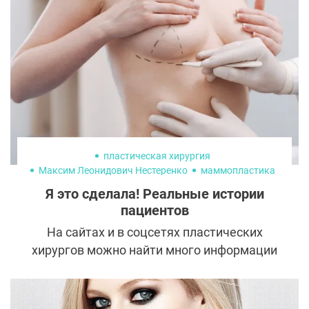
создается. Поэтому организаторы
конкурсов красоты решили, что участницы
должны быть в равных условиях и
устроили для «Королев пластики»
отдельные соревнования.
пластическая хирургия
Максим Леонидович Нестеренко
маммопластика
Я это сделала! Реальные истории
пациентов
На сайтах и в соцсетях пластических
хирургов можно найти много информации
об операциях, техниках проведения, фото и
«до» и «после» и даже видео из самой
операционной! Но будущим пациентам все