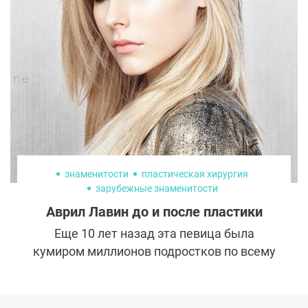
равно хочется услышать истории
преображения из первых уст. В Instagram
300expertov стартовал конкурс «История
моей пластической операции». В редакцию
поступило множество трогательных и
эмоциональных рассказов пациентов о
том, как прошли их операции, что они
чувствовали, чего боялись, совпали ли их
ожидания с реальностью, как выбирали
хирурга.
знаменитости
пластическая хирургия
зарубежные знаменитости
Аврил Лавин до и после пластики
Еще 10 лет назад эта певица была
кумиром миллионов подростков по всему
миру, а ее песни находились в топе чартов.
Но из-за серьезной болезни пришлось
сделать длительную паузу в карьере. За