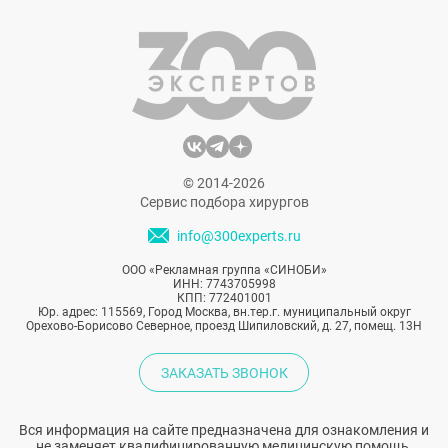
это время она трансформировала свой
имидж и даже сделала пластику. Давайте
вспомним, как выглядела Аврил Лавин до
пластики и посмотрим, как она изменилась
сейчас.
© 2014-2026
Сервис подбора хирургов
info@300experts.ru
ООО «Рекламная группа «СИНОБИ»
ИНН: 7743705998
КПП: 772401001
Юр. адрес: 115569, Город Москва, вн.тер.г. муниципальный округ
Орехово-Борисово Северное, проезд Шипиловский, д. 27, помещ. 13Н
ЗАКАЗАТЬ ЗВОНОК
Вся информация на сайте предназначена для ознакомления и
не заменяет квалифицированную медицинскую помощь.