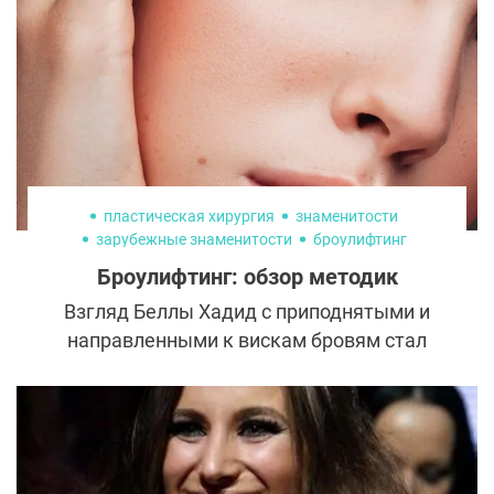
пластическая хирургия
знаменитости
зарубежные знаменитости
броулифтинг
омоложение лица
Броулифтинг: обзор методик
Взгляд Беллы Хадид с приподнятыми и
направленными к вискам бровям стал
одним из главных бьюти-трендов
прошлого года. Однако обычным
девушкам для их обретения часто
требуется процедура броулифтинга. К тому
же она помогает избавиться от