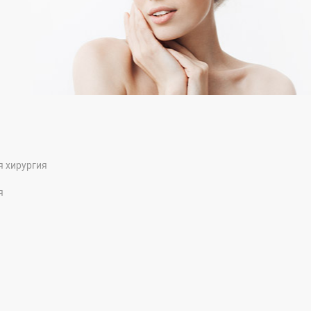
я хирургия
я