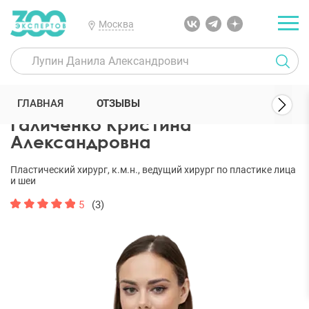
Москва
300 Экспертов
Пластические хирурги
Галиченко Кристина Але
ГЛАВНАЯ
ОТЗЫВЫ
Галиченко Кристина
Александровна
Пластический хирург, к.м.н., ведущий хирург по пластике лица
и шеи
5
(3)