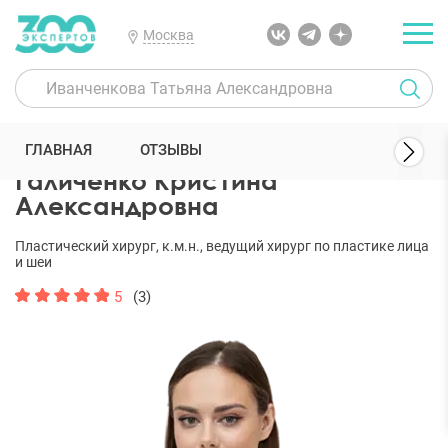
Москва
300 Экспертов
Пластические хирурги
Галиченко Кристина Але
ГЛАВНАЯ
ОТЗЫВЫ
Галиченко Кристина
Александровна
Пластический хирург, к.м.н., ведущий хирург по пластике лица
и шеи
5
(3)