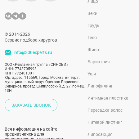
Лицо
Веки
Грудь
© 2014-2026
Тело
Сервис подбора хирургов
Живот
info@300experts.ru
Бариатрия
ООО «Рекламная группа «СИНОБИ»
ИНН: 7743705998
КПП: 772401001
Уши
Юр. адрес: 115569, Город Москва, вн.тер.г.
муниципальный округ Орехово-Борисово
Липофилинг
Северное, проезд Шипиловский, д. 27, помещ.
13Н
Интимная пластика
ЗАКАЗАТЬ ЗВОНОК
Пересадка волос
Нитевой лифтинг
Вся информация на сайте
предназначена для
Липосакция