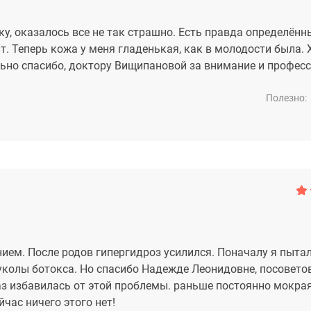
, оказалось все не так страшно. Есть правда определённ
т. Теперь кожа у меня гладенькая, как в молодости была. 
ьно спасибо, доктору Вищипановой за внимание и профес
Полезно:
ием. После родов гипергидроз усилился. Поначалу я пыта
уколы ботокса. Но спасибо Надежде Леонидовне, посовето
аз избавилась от этой проблемы. раньше постоянно мокра
час ничего этого нет!