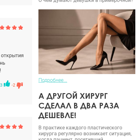
О чем думают девушки в примерочной?
с открытия
ень
!
Подробнее...
3
-2
А ДРУГОЙ ХИРУРГ
СДЕЛАЛ В ДВА РАЗА
ДЕШЕВЛЕ!
В практике каждого пластического
хирурга регулярно возникает ситуация,
когда пациент, посетивший