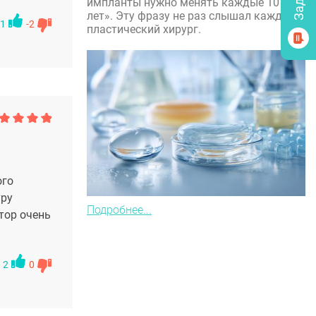
импланты нужно менять каждые 10
лет». Эту фразу не раз слышал каждый
1
-2
пластический хирург.
ого
уру
Подробнее...
тор очень
2
0