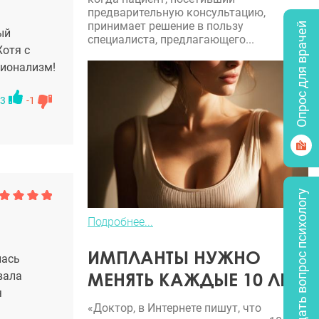
предварительную консультацию,
принимает решение в пользу
Опрос для врачей
ый
специалиста, предлагающего...
Хотя с
сионализм!
3
-1
Задать вопрос психологу
Подробнее...
ИМПЛАНТЫ НУЖНО
лась
МЕНЯТЬ КАЖДЫЕ 10 ЛЕТ?
вала
я
«Доктор, в Интернете пишут, что