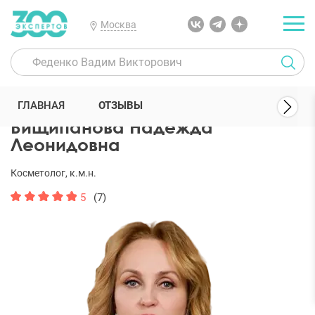
Москва
300 Экспертов
Косметологи
Вищипанова Надежда Леонидовн
ГЛАВНАЯ
ОТЗЫВЫ
Вищипанова Надежда
Леонидовна
Косметолог, к.м.н.
5
(7)