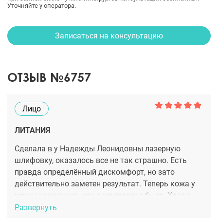
Уточняйте у оператора.
Записаться на консультацию
ОТЗЫВ №6757
Лицо
ЛИТАНИЯ
Сделала в у Надежды Леонидовны лазерную
шлифовку, оказалось все не так страшно. Есть
правда определённый дискомфорт, но зато
действительно заметен результат. Теперь кожа у
меня гладенькая, как в молодости была. Хотя с
глубокими морщинкам и еще надо поработать.
Развернуть