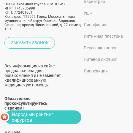
Бариатрия
ООО «Рекламная группа «СИНОБИ»
ИНН: 7743705998
КПП: 772401001
Уши
Юр. адрес: 115569, Город Москва, вн.тер.г.
муниципальный округ Орехово-Борисово
Липофилинг
Северное, проезд Шипиловский, д. 27, помещ.
13Н
Интимная пластика
ЗАКАЗАТЬ ЗВОНОК
Пересадка волос
Нитевой лифтинг
Вся информация на сайте
предназначена для
Липосакция
ознакомления и не заменяет
квалифицированную
медицинскую помощь.
Обязательно
проконсультируйтесь
с врачом!
Народный рейтинг
хирургов
АКЦИИ