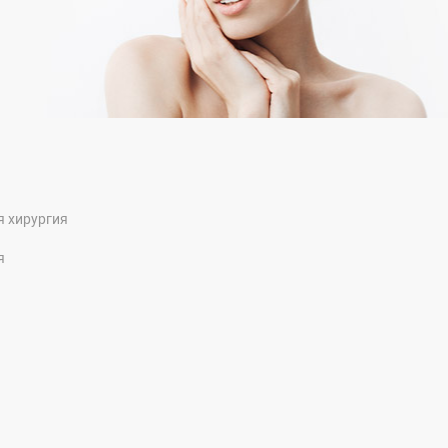
я хирургия
я