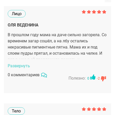
Лицо
ОЛЯ ВЕДЕНИНА
В прошлом году мама на даче сильно загорела. Со
временем загар сошёл, а на лбу остались
некрасивые пигментные пятна. Мама их и под
слоем пудры прятал, и остановилась на челке. И
вот в мае я ей предложила поехать к
специалистам, чтобы избавиться от пятен. Врач
Развернуть
назначила лазерный термолиз. Все отлично!
0 комментариев
Теперь моя мама снова красавица и делает
Полезно:
0
-2
любимые причёски и стрижки.
Тело