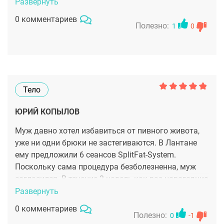
Развернуть
0 комментариев
Полезно:
1
0
Тело
ЮРИЙ КОПЫЛОВ
Муж давно хотел избавиться от пивного живота,
уже ни одни брюки не застегиваются. В Лантане
ему предложили 6 сеансов SplitFat-System.
Поскольку сама процедура безболезненна, муж
согласился. В течение 2 недель,как раз новогодние
каникулы пригодились, он и сделал. Теперь и
Развернуть
посмотреть приятно:молодой, подтянутый.
0 комментариев
Результат прекрасный!
Полезно:
0
-1