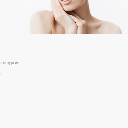
я хирургия
я