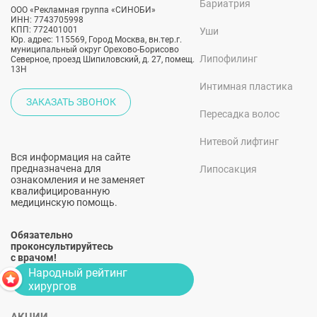
Бариатрия
ООО «Рекламная группа «СИНОБИ»
ИНН: 7743705998
КПП: 772401001
Уши
Юр. адрес: 115569, Город Москва, вн.тер.г.
муниципальный округ Орехово-Борисово
Липофилинг
Северное, проезд Шипиловский, д. 27, помещ.
13Н
Интимная пластика
ЗАКАЗАТЬ ЗВОНОК
Пересадка волос
Нитевой лифтинг
Вся информация на сайте
предназначена для
Липосакция
ознакомления и не заменяет
квалифицированную
медицинскую помощь.
Обязательно
проконсультируйтесь
с врачом!
Народный рейтинг
хирургов
АКЦИИ