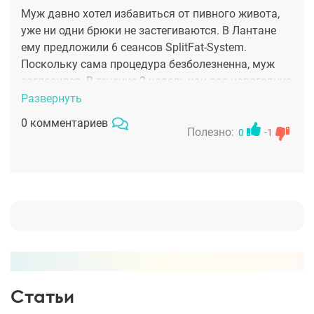
Муж давно хотел избавиться от пивного живота,
уже ни одни брюки не застегиваются. В Лантане
ему предложили 6 сеансов SplitFat-System.
Поскольку сама процедура безболезненна, муж
согласился. В течение 2 недель,как раз новогодние
каникулы пригодились, он и сделал. Теперь и
Развернуть
посмотреть приятно:молодой, подтянутый.
0 комментариев
Результат прекрасный!
Полезно:
0
-1
Статьи