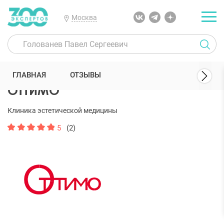
Москва
300 Экспертов
Клиники
ОТТИМО
ГЛАВНАЯ
ОТЗЫВЫ
ОТТИМО
Клиника эстетической медицины
5
(2)