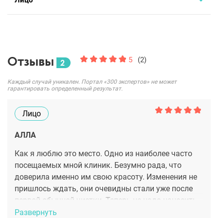
Лицо
Отзывы
5
(2)
2
Каждый случай уникален. Портал «300 экспертов» не может
гарантировать определенный результат.
Лицо
АЛЛА
Как я люблю это место. Одно из наиболее часто
посещаемых мной клиник. Безумно рада, что
доверила именно им свою красоту. Изменения не
пришлось ждать, они очевидны стали уже после
первой обычной чистки. Теперь не надо наносить
слои косметики, чтоб скрывать эти недостатки.
Развернуть