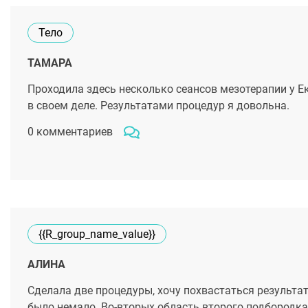
Тело
ТАМАРА
Проходила здесь несколько сеансов мезотерапии у Е
в своем деле. Результатами процедур я довольна.
0 комментариев
{{r_group_name_value}}
АЛИНА
Сделала две процедуры, хочу похвастаться результато
было немало. Во-вторых область второго подбородка 