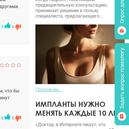
Опрос для врачей
предварительную консультацию,
 другими.
принимает решение в пользу
специалиста, предлагающего...
5
0
Задать вопрос психологу
Подробнее...
, что бы
минут
ИМПЛАНТЫ НУЖНО
МЕНЯТЬ КАЖДЫЕ 10 ЛЕТ?
8
0
«Доктор, в Интернете пишут, что