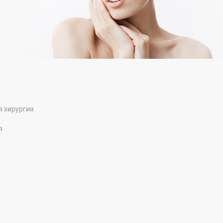
я хирургия
я