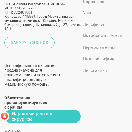
Бариатрия
ООО «Рекламная группа «СИНОБИ»
ИНН: 7743705998
КПП: 772401001
Уши
Юр. адрес: 115569, Город Москва, вн.тер.г.
муниципальный округ Орехово-Борисово
Липофилинг
Северное, проезд Шипиловский, д. 27, помещ.
13Н
Интимная пластика
ЗАКАЗАТЬ ЗВОНОК
Пересадка волос
Нитевой лифтинг
Вся информация на сайте
предназначена для
Липосакция
ознакомления и не заменяет
квалифицированную
медицинскую помощь.
Обязательно
проконсультируйтесь
с врачом!
Народный рейтинг
хирургов
АКЦИИ