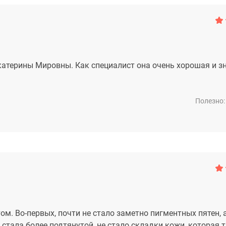
катерины Мировны. Как специалист она очень хорошая и з
Полезно:
м. Во-первых, почти не стало заметно пигментных пятен, а
стала более подтянутой, не стало складки кожи, которая 