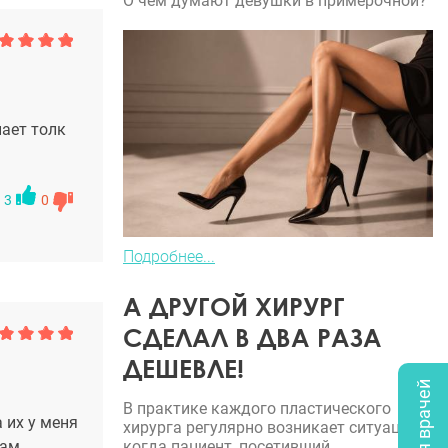
О чем думают девушки в примерочной?
нает толк
3
0
Подробнее...
А ДРУГОЙ ХИРУРГ
СДЕЛАЛ В ДВА РАЗА
ДЕШЕВЛЕ!
В практике каждого пластического
 их у меня
хирурга регулярно возникает ситуация,
когда пациент, посетивший
там