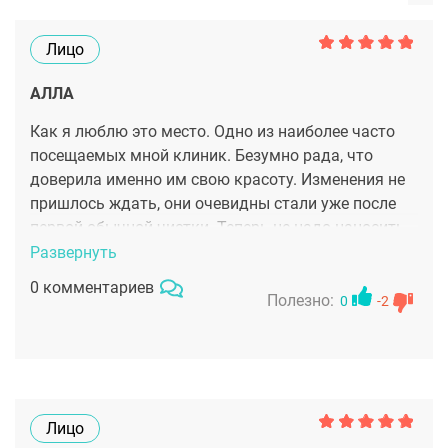
Лицо
АЛЛА
Как я люблю это место. Одно из наиболее часто
посещаемых мной клиник. Безумно рада, что
доверила именно им свою красоту. Изменения не
пришлось ждать, они очевидны стали уже после
первой обычной чистки. Теперь не надо наносить
слои косметики, чтоб скрывать эти недостатки.
Развернуть
0 комментариев
Полезно:
0
-2
Лицо