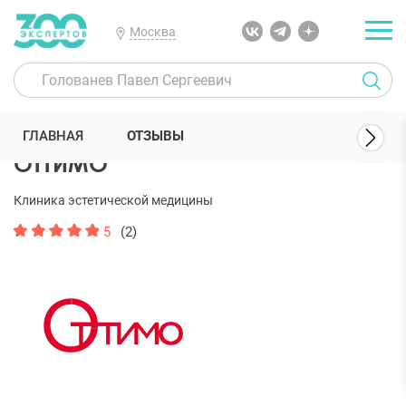
Москва
300 Экспертов
Клиники
ОТТИМО
Отзывы
ГЛАВНАЯ
ОТЗЫВЫ
ОТТИМО
Клиника эстетической медицины
5
(2)