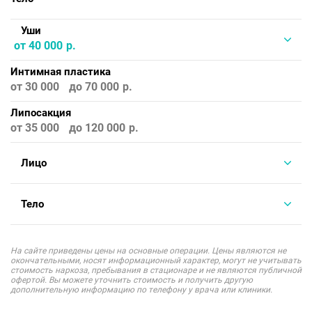
Уши
от 40 000
Интимная пластика
от 30 000
до 70 000
Липосакция
от 35 000
до 120 000
Лицо
Тело
На сайте приведены цены на основные операции. Цены являются не
окончательными, носят информационный характер, могут не учитывать
стоимость наркоза, пребывания в стационаре и не являются публичной
офертой. Вы можете уточнить стоимость и получить другую
дополнительную информацию по телефону у врача или клиники.