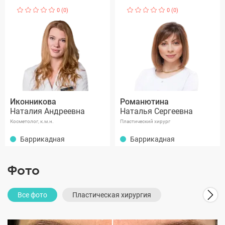
0 (0)
0 (0)
Иконникова
Романютина
Наталия Андреевна
Наталья Сергеевна
Косметолог, к.м.н.
Пластический хирург
Баррикадная
Баррикадная
Фото
Все фото
Пластическая хирургия