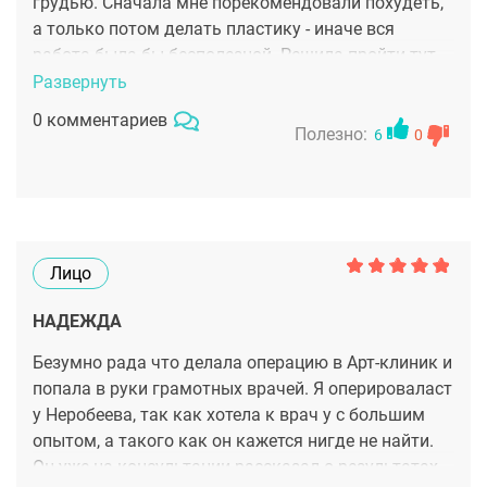
грудью. Сначала мне порекомендовали похудеть,
а только потом делать пластику - иначе вся
работа была бы бесполезной. Решила пройти тут
же программу для стройного тела с
Развернуть
термолифтингом, массажами и светом - слабо
0 комментариев
верила, что поможет, но интерес взял свое.
Полезно:
6
0
Удивилась, когда исчезли парочка сантиметров,
цифра на весах немного изменилась и кожа стала
гладкой! Доктор дал добро на грудь: сделали
подтяжку с увеличением - наркоз отличный, будто
просто легла спать, а проснулась уже с новенькой
Лицо
грудью. Сейчас реабилитация - прохожу некоторые
процедуры тут же и пока всем довольна.
НАДЕЖДА
Безумно рада что делала операцию в Арт-клиник и
попала в руки грамотных врачей. Я оперироваласт
у Неробеева, так как хотела к врач у с большим
опытом, а такого как он кажется нигде не найти.
Он уже на консультации рассказал о результатах