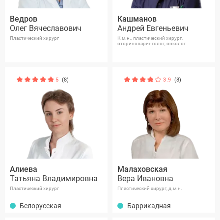
Ведров
Кашманов
Олег Вячеславович
Андрей Евгеньевич
Пластический хирург
К.м.н., пластический хирург,
оториноларинголог, онколог
5
(8)
3.9
(8)
Алиева
Малаховская
Татьяна Владимировна
Вера Ивановна
Пластический хирург
Пластический хирург, д.м.н.
Белорусская
Баррикадная