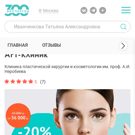
Москва
300 Экспертов
Клиники
АРТ-Клиник
ГЛАВНАЯ
ОТЗЫВЫ
АРТ-Клиник
Клиника пластической хирургии и косметологии им. проф. А.И.
Неробеева
5
(7)