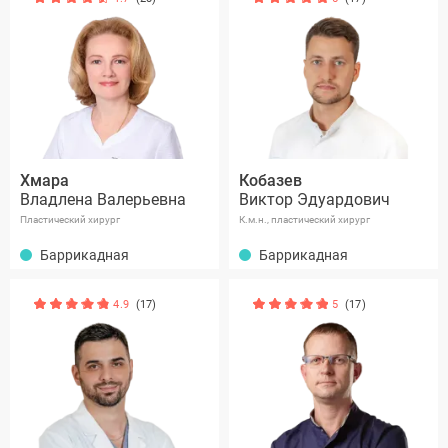
Хмара
Кобазев
Владлена Валерьевна
Виктор Эдуардович
Пластический хирург
К.м.н., пластический хирург
Баррикадная
Баррикадная
4.9
(17)
5
(17)