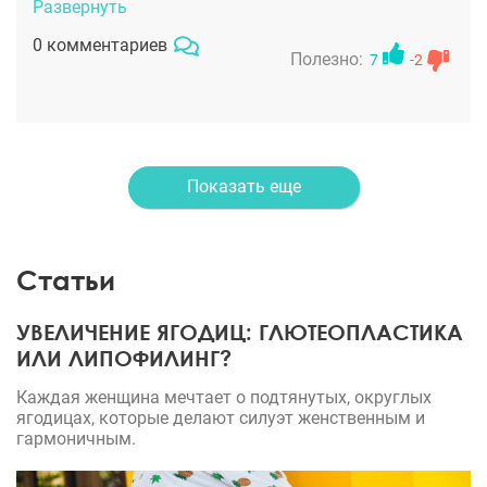
именно в моем случае и реабилитации, а после
Развернуть
операции постоянно интересовался моим
0 комментариев
состоянием. Персонал в клинике тоже не подвел:
Полезно:
7
-2
мне казалось, что я отдыхаю в санатории, где я
главный пациент. Теперь хожу еще и к
косметологам на уход, чтобы поддерживать
эффект.
Показать еще
Статьи
УВЕЛИЧЕНИЕ ЯГОДИЦ: ГЛЮТЕОПЛАСТИКА
ИЛИ ЛИПОФИЛИНГ?
Каждая женщина мечтает о подтянутых, округлых
ягодицах, которые делают силуэт женственным и
гармоничным.