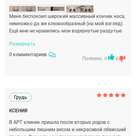
очень меня поддерживал до и после отопластике.
Меня беспокоил широкий массивный кончик носа,
немножко да же клювообразный (на мой взгляд).
Ещё мне не нравились мои вздернутые раздутые
ноздри. Доктор Сафарян Давид Левонович
Развернуть
преобразил его ,благодаря ринопластике на
кончик носа, сделав его поменьше и сузил разлет
0 комментариев
Полезно:
9
0
ноздрей. Лицо перестало выглядеть хищным. А
стало миловидным и даже моложе)) Очень всем
довольна!
Грудь
КСЕНИЯ
В АРТ клиник пришла после вторых родов с
небольшим лишним весом и некрасивой обвисшей