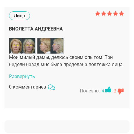
Лицо
ВИОЛЕТТА АНДРЕЕВНА
Мои милый дамы, делюсь своим опытом. Три
недели назад мне была проделана подтяжка лица
по уникальной методике арт-лифтинг, к линике
Развернуть
АРТ-Клиник. Полная реабилитация наступает через
10—12 дней, а эффект сохраняется на 8—10лет.
0 комментариев
Полезно:
4
-2
Это действительно уникальный способ!!!
Проверено!!. Спасибо большое Неробееву
Александру Ивановичу за высокое мастерство
и превосходный результат получился!