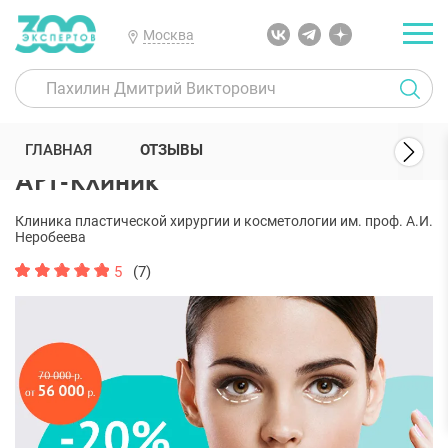
Москва
300 Экспертов
Клиники
АРТ-Клиник
Отзывы
ГЛАВНАЯ
ОТЗЫВЫ
АРТ-Клиник
Клиника пластической хирургии и косметологии им. проф. А.И.
Неробеева
5
(7)