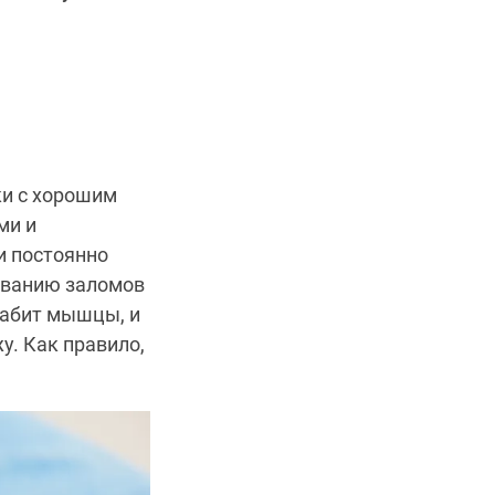
и с хорошим
ми и
и постоянно
ованию заломов
лабит мышцы, и
у. Как правило,