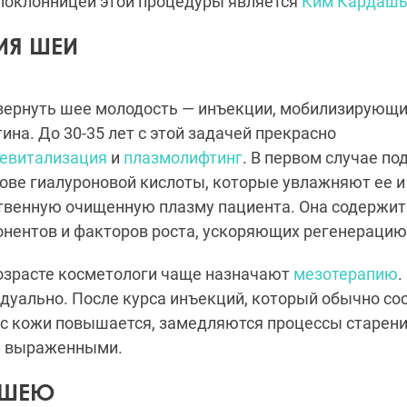
 поклонницей этой процедуры является
Ким Кардашь
ИЯ ШЕИ
 вернуть шее молодость — инъекции, мобилизирующ
ина. До 30-35 лет с этой задачей прекрасно
евитализация
и
плазмолифтинг
. В первом случае по
ове гиалуроновой кислоты, которые увлажняют ее и
ственную очищенную плазму пациента. Она содержи
нентов и факторов роста, ускоряющих регенерацию
возрасте косметологи чаще назначают
мезотерапию
.
дуально. После курса инъекций, который обычно сос
ус кожи повышается, замедляются процессы старен
е выраженными.
 ШЕЮ