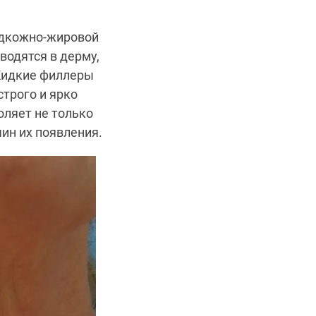
одкожно-жировой
вводятся в дерму,
Жидкие филлеры
трого и ярко
оляет не только
ин их появления.