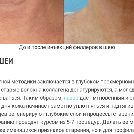
До и после инъекций филлеров в шею
ШЕИ
тной методики заключается в глубоком трехмерном
о старые волокна коллагена денатурируются, а мол
ываться. Таким образом,
лазер
дает мгновенный и 
3 дня кожа начинает заметно уплотняться и подтягива
ев регенерируют глубокие слои и процессы старен
апию проводят курсом из 5-7 процедур. Делать ее м
же имеющихся признаков старения, но и для профил