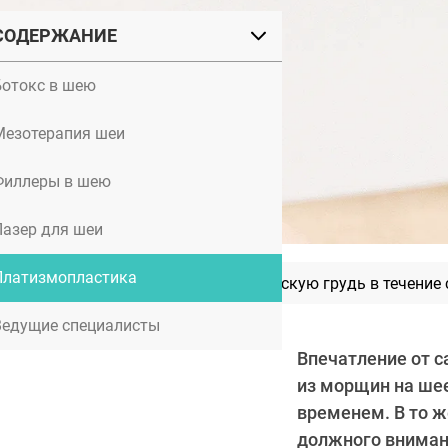
СОДЕРЖАНИЕ
Ботокс в шею
Мезотерапия шеи
Филлеры в шею
Лазер для шеи
Платизмопластика
Как менялась мода на женскую грудь в течение 
Ведущие специалисты
Впечатление от с
из морщин на шее
временем. В то ж
должного вниман