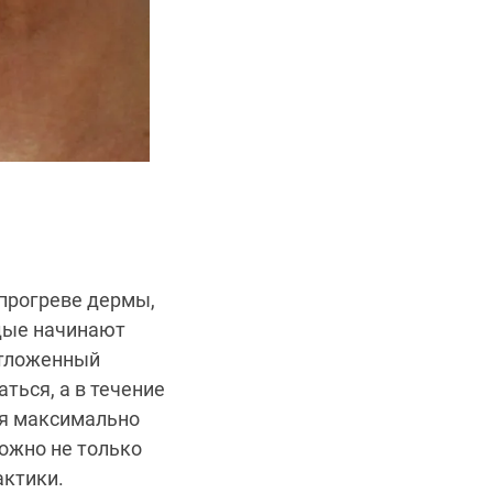
 прогреве дермы,
одые начинают
отложенный
ться, а в течение
ия максимально
ожно не только
актики.