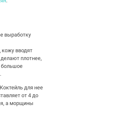
ян
.
ие выработку
д кожу вводят
 делают плотнее,
т большое
.
 Коктейль для нее
тавляет от 4 до
ия, а морщины