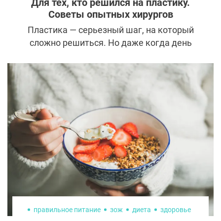
Для тех, кто решился на пластику.
Советы опытных хирургов
Пластика — серьезный шаг, на который
сложно решиться. Но даже когда день
операции уже назначен, пациентов часто
продолжают одолевать страхи и сомнения,
многие из которых не имеют оснований.
Избавиться от них и подойти к обновлению
внешности в позитивном настрое помогут
советы знаменитых хирургов.
правильное питание
зож
диета
здоровье