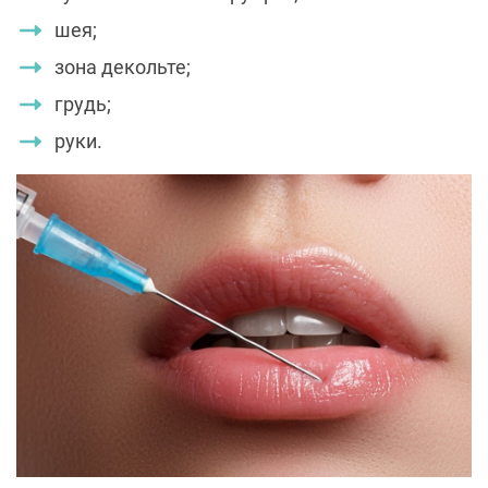
шея;
зона декольте;
грудь;
руки.