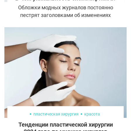
Обложки модных журналов постоянно
пестрят заголовками об изменениях
внешности то одной, то другой
голливудской звезды. Но желание
удержать красоту и молодость
свойственно не только знаменитостям
мирового масштаба. Новая технология
омоложения «спейслифтинг» виртуозно
возвращает контуры лица в положение,
свойственное более раннему возрасту.
пластическая хирургия
красота
Тенденции пластической хирургии