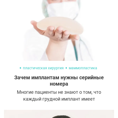
выбор обусловлен годами практики.
Доктора уважительно относятся к
продукции компании Allergan («МакГан»).
Рассказываем о причинах популярности
имплантов, их качестве и особенностях.
пластическая хирургия
маммопластика
Зачем имплантам нужны серийные
номера
Многие пациенты не знают о том, что
каждый грудной имплант имеет
уникальный серийный номер и паспорт.
Эта информация помогает определить, что