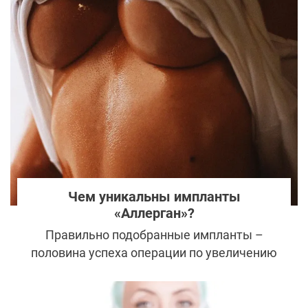
решением для тех, кто хотел мгновенно
изменить фигуру. Однако сегодня всё
больше знаменитостей публично
отказываются от имплантов и делятся
своими историями сожалений, проблем со
здоровьем и личных трансформаций.
Чем уникальны импланты
«Аллерган»?
Правильно подобранные импланты –
половина успеха операции по увеличению
груди. Каждый пластический хирург
работает с определенными
производителями эндопротезов, и этот