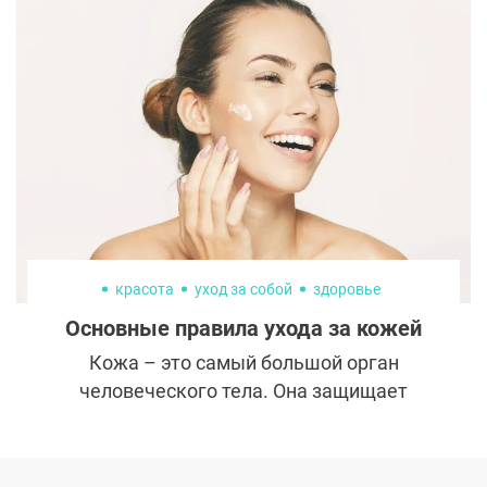
имплант оригинальный и
сертифицированный. Также
производители могут связаться с
пациентами, если в будущем возникнут
проблемы с партией или отдельными
экземплярами.
красота
уход за собой
здоровье
Основные правила ухода за кожей
Кожа – это самый большой орган
человеческого тела. Она защищает
организм от воздействия окружающей
среды, регулирует температуру тела и
является барьером от вредных веществ,