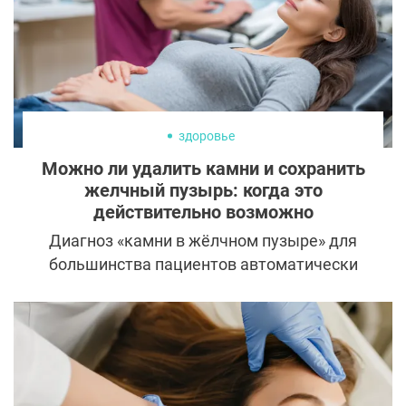
здоровье
Можно ли удалить камни и сохранить
желчный пузырь: когда это
действительно возможно
Диагноз «камни в жёлчном пузыре» для
большинства пациентов автоматически
означает удаление органа. Такая тактика
десятилетиями считалась стандартной.
Однако современная хирургия предлагает
и другой путь — удаление конкрементов с
сохранением самого пузыря. Подходит он
далеко не всем, и решение всегда