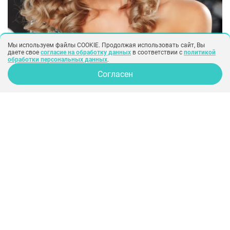
Мы используем файлы COOKIE. Продолжая использовать сайт, Вы
даете свое
согласие на обработку данных
в соответствии с
политикой
обработки персональных данных
.
Согласен
знаменитости
русские знаменитости
Юлия Ефременкова до и после
пластики
Юлия Ефременкова медленно, но верно
двигалась к славе: она выступала в группе,
снималась в сериалах и участвовала в ток-
шоу. Но настоящий успех пришел после
жизни в стенах «Дома-2». Сегодня
миллионы зрителей смотрят вечернюю
программу, которую ведет девушка, и
горячо обсуждают в социальных сетях