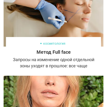
принимается строго индивидуально.
косметология
Метод Full face
Запросы на изменение одной отдельной
зоны уходят в прошлое: все чаще
пациенты приходят к косметологу за
полным омоложением. Комплексная
методика Full face обещает за один сеанс
решить несколько проблем и в целом
вернуть лицу гармонию. В чем же
особенности этого метода?