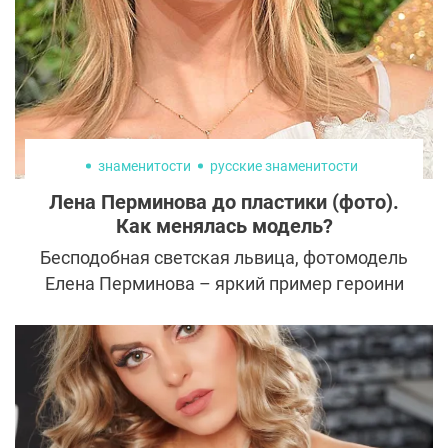
знаменитости
русские знаменитости
Лена Перминова до пластики (фото).
Как менялась модель?
Бесподобная светская львица, фотомодель
Елена Перминова – яркий пример героини
сказки «Золушка». Ее жизнь насыщена
авантюрами, лоском, шиком и блеском.
История Перминовой – пример
подражания и желания многих девушек со
всех уголков планеты.