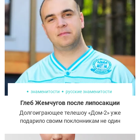
знаменитости
русские знаменитости
Глеб Жемчугов после липосакции
Долгоиграющее телешоу «Дом-2» уже
подарило своим поклонникам не один
десяток запоминающихся персонажей.
Фанаты телестройки надеются, что число