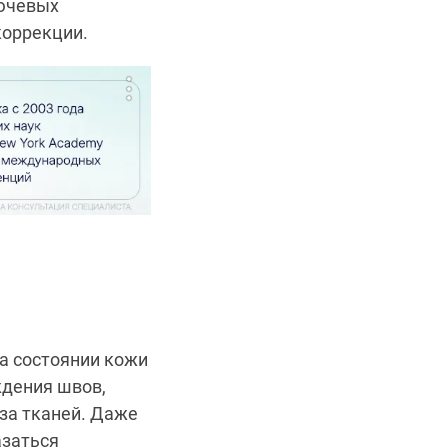
лючевых
коррекции.
а состоянии кожи
ждения швов,
за тканей. Даже
азаться