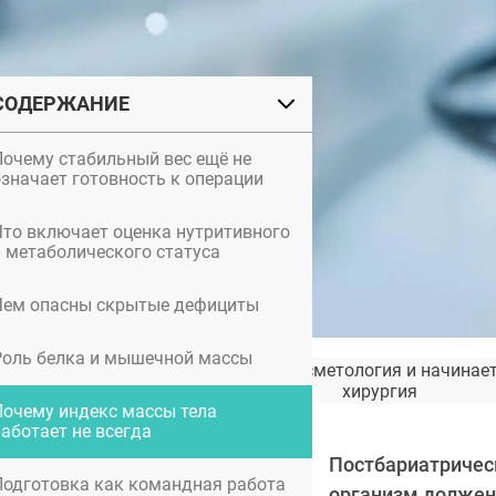
СОДЕРЖАНИЕ
Почему стабильный вес ещё не
означает готовность к операции
Что включает оценка нутритивного
и метаболического статуса
Чем опасны скрытые дефициты
Роль белка и мышечной массы
Где заканчивается косметология и начинае
хирургия
Почему индекс массы тела
работает не всегда
Постбариатрическ
Подготовка как командная работа
организм должен 