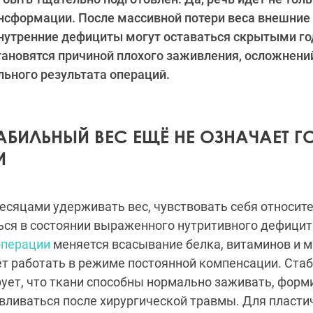
ансформации. После массивной потери веса внешние
внутренние дефициты могут оставаться скрытыми г
тановятся причиной плохого заживления, осложнени
ьного результата операций.
АБИЛЬНЫЙ ВЕС ЕЩЁ НЕ ОЗНАЧАЕТ Г
И
сяцами удерживать вес, чувствовать себя относит
ься в состоянии выраженного нутритивного дефицит
операции
меняется всасывание белка, витаминов и м
т работать в режиме постоянной компенсации. Ста
рует, что ткани способны нормально заживать, фор
вливаться после хирургической травмы. Для пластич