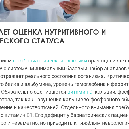
АЕТ ОЦЕНКА НУТРИТИВНОГО И
ЕСКОГО СТАТУСА
анием
постбариатрической пластики
врач оценивает 
лую систему. Минимальный базовый набор анализов 
е отражает реального состояния организма. Критич
о белка и альбумина, уровень гемоглобина и феррит
 Обязательно оцениваются
витамин D
, кальций, фос
атаза, так как нарушения кальциево-фосфорного о
ение и качество тканей. Отдельного внимания тре
но витамин B1. Его дефицит у бариатрических пацие
ро и незаметно, но приводить к тяжёлым неврологи