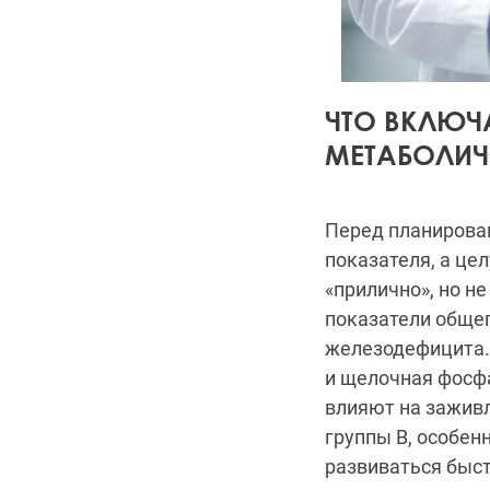
ЧТО ВКЛЮЧ
МЕТАБОЛИЧ
Перед планиров
показателя, а це
«прилично», но н
показатели общег
железодефицита.
и щелочная фосф
влияют на заживл
группы B, особен
развиваться быст