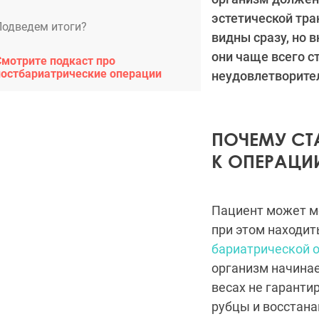
эстетической тр
Подведем итоги?
видны сразу, но 
они чаще всего с
Смотрите подкаст про
постбариатрические операции
неудовлетворител
ПОЧЕМУ СТ
К ОПЕРАЦИ
Пациент может ме
при этом находит
бариатрической 
организм начинае
весах не гаранти
рубцы и восстана