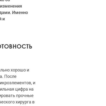
 изменения
одами. Именно
й и
ОТОВНОСТЬ
ельно хорошо и
а. После
икроэлементов, и
бильная цифра на
мировать прочные
еского хирурга в