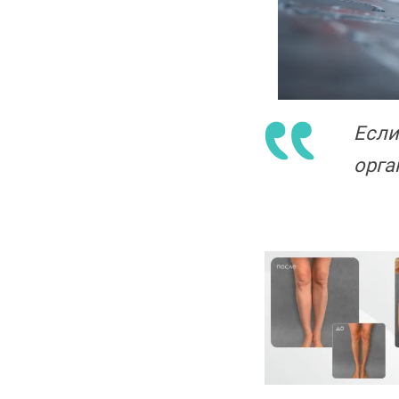
Если
орга