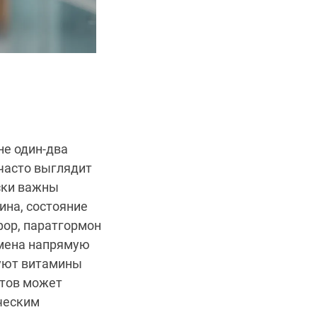
не один-два
часто выглядит
ески важны
ина, состояние
фор, паратгормон
бмена напрямую
буют витамины
нтов может
ческим