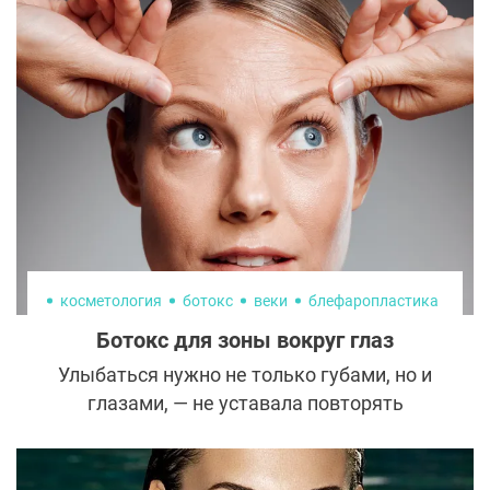
людей получили возможность избавиться
не только от некрасивых шрамов,
полученных вследствие травм, но и от
постоперационных рубцов.
косметология
ботокс
веки
блефаропластика
Ботокс для зоны вокруг глаз
Улыбаться нужно не только губами, но и
глазами, — не уставала повторять
известная модель Тайра Бэнкс. Вот только
она забыла рассказать, что потом делать с
тонкими мимическими морщинами в