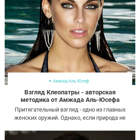
периорбитальной области. Избавиться от
этих и многих других дефектов помогает
ботокс. Но прежде чем бежать к
косметологу, нужно разобраться в
некоторых нюансах процедуры.
Амжад Аль-Юсеф
Взгляд Клеопатры - авторская
методика от Амжада Аль-Юсефа
Притягательный взгляд - одно из главных
женских оружий. Однако, если природа не
одарила вас кокетливым прищуром, есть
несложный способ это исправить.