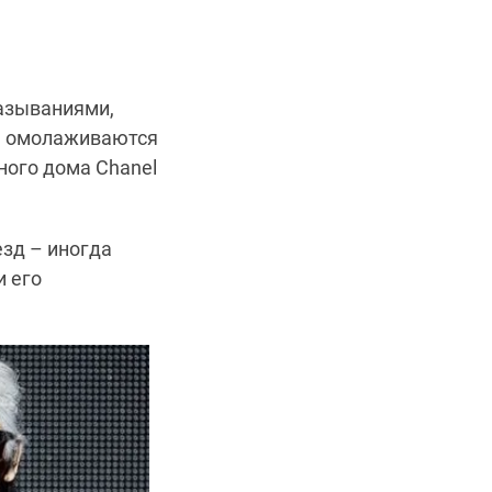
азываниями,
е омолаживаются
ного дома Chanel
зд – иногда
и его