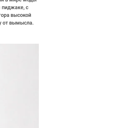
 пиджаке, с
тора высокой
у от вымысла.