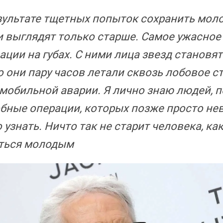
зультате тщетных попыток сохранить мол
 выглядят только старше. Самое ужасное 
ации на губах. С ними лица звезд становят
о они пару часов летали сквозь лобовое с
мобильной аварии. Я лично знаю людей, 
бные операции, которых позже просто н
 узнать. Ничто так не старит человека, ка
ться молодым