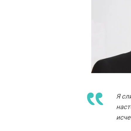
Я сл
наст
исче