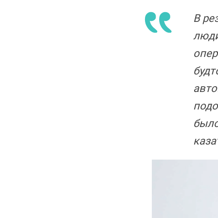
В ре
люди
опер
будт
авто
подо
было
каза