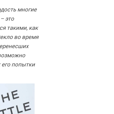
одость многие
– это
ся такими, как
текло во время
перенесших
евозможно
к его попытки