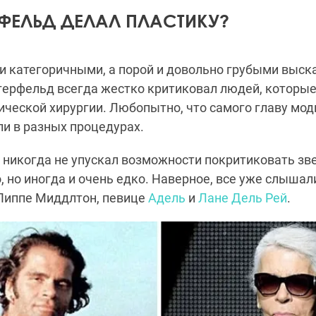
РФЕЛЬД ДЕЛАЛ ПЛАСТИКУ?
и категоричными, а порой и довольно грубыми выск
герфельд всегда жестко критиковал людей, которы
ческой хирургии. Любопытно, что самого главу мод
ли в разных процедурах.
никогда не упускал возможности покритиковать зве
 но иногда и очень едко. Наверное, все уже слышал
Пиппе Миддлтон, певице
Адель
и
Лане Дель Рей
.