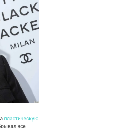
на
пластическую
брывал все