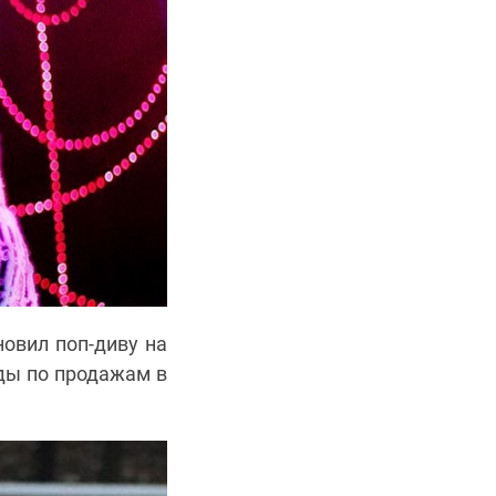
новил поп-диву на
рды по продажам в