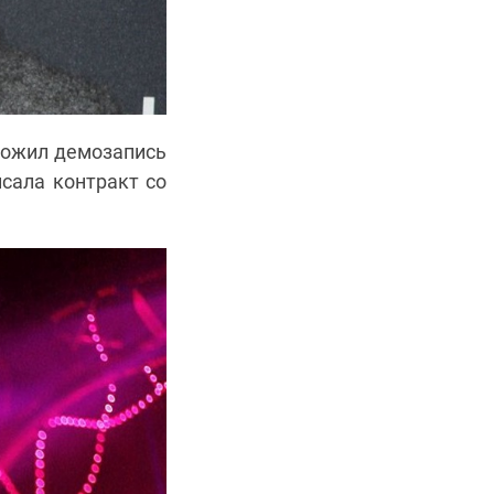
ыложил демозапись
исала контракт со