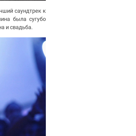
учший саундтрек к
ина была сугубо
а и свадьба.