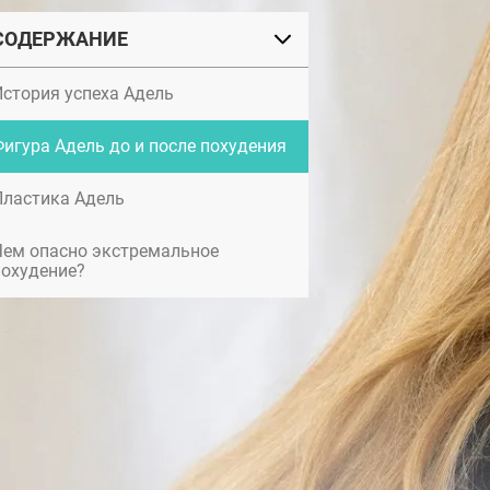
СОДЕРЖАНИЕ
История успеха Адель
Фигура Адель до и после похудения
Пластика Адель
Чем опасно экстремальное
похудение?