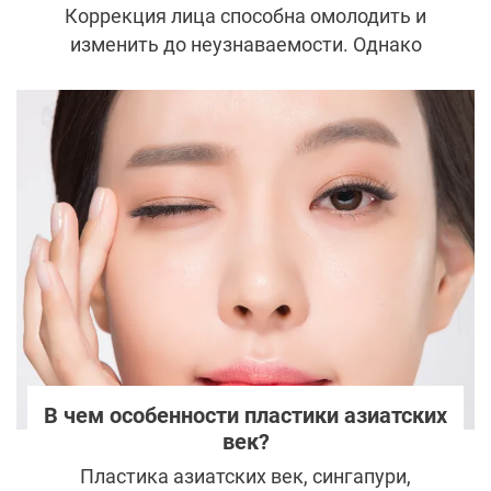
Коррекция лица способна омолодить и
изменить до неузнаваемости. Однако
именно этого многие и боятся. Пациентов
мучают вопросы, что если потеряется
индивидуальность, кожа слишком
натянется, а лицо будет перекаченным или
превратится в застывшую маску.
Избавиться от подобных опасений
помогает изучение фото до и после
пластики, которые порой восхищают.
В чем особенности пластики азиатских
век?
Пластика азиатских век, сингапури,