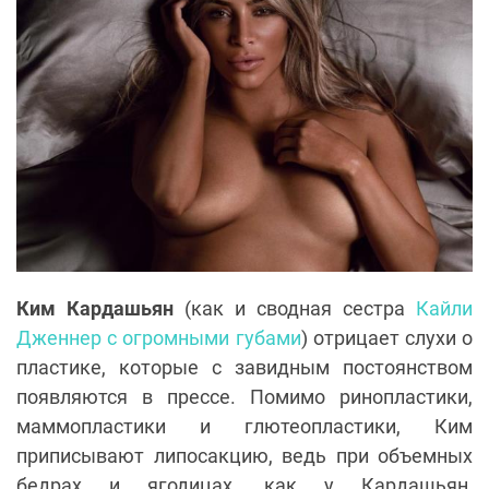
Ким Кардашьян
(как и сводная сестра
Кайли
Дженнер с огромными губами
) отрицает слухи о
пластике, которые с завидным постоянством
появляются в прессе. Помимо ринопластики,
маммопластики и глютеопластики, Ким
приписывают липосакцию, ведь при объемных
бедрах и ягодицах, как у Кардашьян,