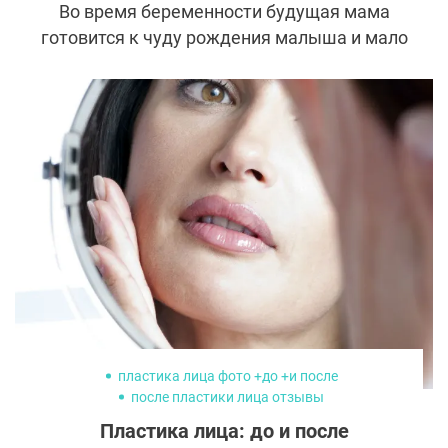
Во время беременности будущая мама
готовится к чуду рождения малыша и мало
обращает внимания на все изменения
внешности. Женщина успокаивает себя,
что после родов вернется в былую форму,
но после завершения кормления часто так
и остается с лишними килограммами,
растяжками, потерявшей упругость
грудью. Косметические средства и
занятия спортом оказываются бессильны,
и молодая мама вспоминает о
пластической хирургии.
пластика лица фото +до +и после
после пластики лица отзывы
отек после пластики лица
пластика лица
Пластика лица: до и после
пластическая хирургия