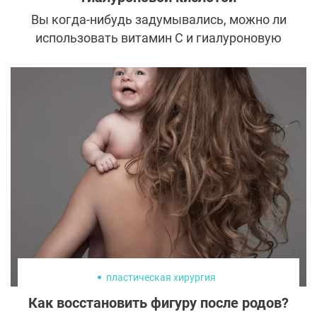
Вы когда-нибудь задумывались, можно ли
использовать витамин С и гиалуроновую
кислоту вместе? Что ж, хорошая новость в
том, что если вы хотите сохранить
здоровый, увлажненный и молодой вид
лица, вам следует подумать о включении
дуэта этих ингредиентов в свою бьюти-
рутину как можно скорее.
пластическая хирургия
Как восстановить фигуру после родов?