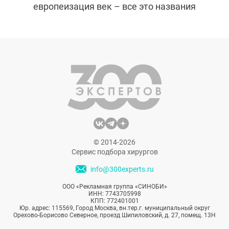
европеизация век – все это названия
одной и той же пластической операции,
направленной на эстетические изменения
периорбитальной области у людей
определенной расовой принадлежности.
Однако, несмотря на название, к ней
прибегают вовсе не для того, чтобы
уничтожить национальную аутентичность.
© 2014-2026
Сервис подбора хирургов
info@300experts.ru
ООО «Рекламная группа «СИНОБИ»
ИНН: 7743705998
КПП: 772401001
Юр. адрес: 115569, Город Москва, вн.тер.г. муниципальный округ
Орехово-Борисово Северное, проезд Шипиловский, д. 27, помещ. 13Н