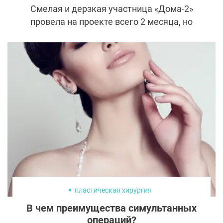
Смелая и дерзкая участница «Дома-2»
провела на проекте всего 2 месяца, но
успела запомниться зрителям. Ее
популярность связана с яркой
внешностью: Яну часто сравнивают с
популярной моделью Ириной Шейк.
Правда, в естественном происхождении
такой красоты многие поклонники
сомневаются. Так была ли пластика у Яны
Березовой и как она выглядела до нее?
пластическая хирургия
В чем преимущества симультанных
операций?