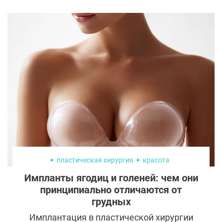
всему миру, включая Россию. Многие
женщины, пережившие эту тяжелую
болезнь, стремятся вернуть себе красоту и
уверенность. Одним из важнейших шагов
на пути восстановления для большинства
женщин становится реконструкция груди
после мастэктомии. В последние годы
разработаны новые методики, которые
позволяют восстановить естественный
вид груди, не только улучшая внешний
вид, но и значительно ускоряя
восстановление после операции.
пластическая хирургия
красота
Импланты ягодиц и голеней: чем они
принципиально отличаются от
грудных
Имплантация в пластической хирургии