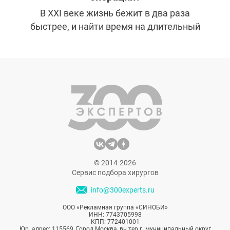
В XXI веке жизнь бежит в два раза
быстрее, и найти время на длительный
отпуск и серьезную реабилитацию так
сложно. Красивыми и молодыми хочется
быть здесь и сейчас, поэтому в
пластической хирургии эстетические
проблемы таких спешащих пациентов
решаются комплексно.
© 2014-2026
Сервис подбора хирургов
info@300experts.ru
ООО «Рекламная группа «СИНОБИ»
ИНН: 7743705998
КПП: 772401001
Юр. адрес: 115569, Город Москва, вн.тер.г. муниципальный округ