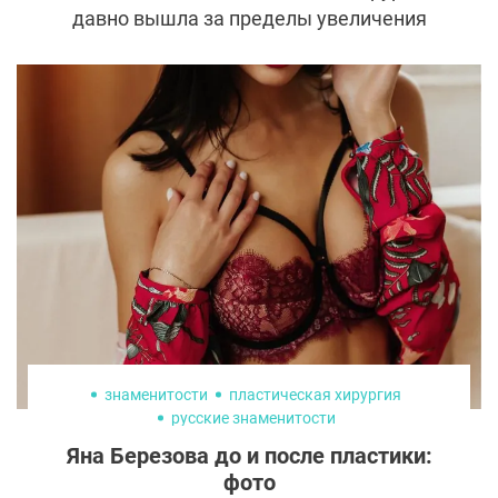
давно вышла за пределы увеличения
груди. Сегодня пациенты устанавливают
импланты в ягодицы, голени, подбородок,
челюсть. При этом многие воспринимают
все импланты как единый класс изделий.
На практике между ними существуют
принципиальные различия, которые
касаются конструкции, показаний, рисков
и особенностей реабилитации.
знаменитости
пластическая хирургия
русские знаменитости
Яна Березова до и после пластики:
фото