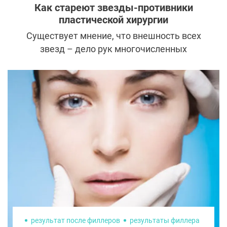
зарубежные знаменитости
Как стареют звезды-противники
пластической хирургии
Существует мнение, что внешность всех
звезд – дело рук многочисленных
косметологов и пластических хирургов.
Однако наши сегодняшние героини
напрочь опровергают этот стереотип.
Когда-то они выбрали естественное
старение и вот, как выглядят сегодня.
результат после филлеров
результаты филлера