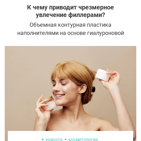
К чему приводит чрезмерное
увлечение филлерами?
Объемная контурная пластика
наполнителями на основе гиалуроновой
кислоты считается одной из самых
безопасных методик для коррекции
пропорций лица и возрастных изменений.
Однако, если переборщить с препаратами,
можно получить печальный результат.
Рассказываем, чем грозит чрезмерное
увлечение филлерами и как избежать
негативных последствий.
красота
косметология