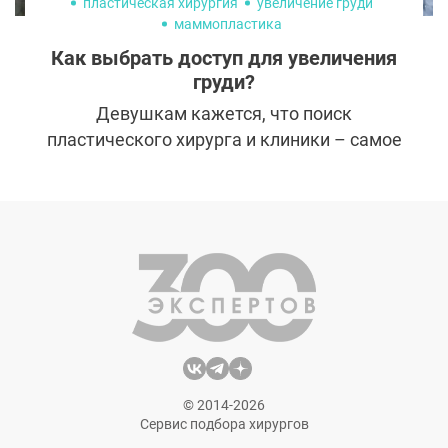
пластическая хирургия
увеличение груди
маммопластика
Как выбрать доступ для увеличения
груди?
Девушкам кажется, что поиск
пластического хирурга и клиники – самое
трудное после решения увеличить грудь.
Но по мнению бывших пациенток, гораздо
сложнее определиться с размером,
формой и способом установки имплантов.
Хоть последнее слово всегда остается за
врачом, пациентке важно понимать все
технические тонкости операции.
© 2014-2026
Сервис подбора хирургов