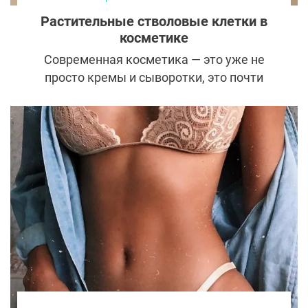
Растительные стволовые клетки в
косметике
Современная косметика — это уже не
просто кремы и сыворотки, это почти
лабораторные разработки, вдохновлённые
природой. Одним из самых обсуждаемых
компонентов последних лет стали
растительные стволовые клетки. Они
звучат как нечто из будущего, однако
активно используются в уходе за кожей
уже сегодня. Что это такое, как они
работают и есть ли в этом настоящая
эффективность? Разберёмся подробно.