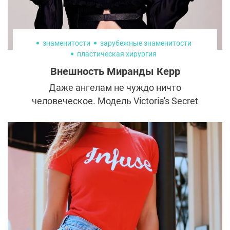
знаменитости
зарубежные знаменитости
пластическая хирургия
Внешность Миранды Керр
Даже ангелам не чуждо ничто
человеческое. Модель Victoria's Secret
Миранду Керр миллионы считали
воплощением красоты и сексуальности.
Однако это не остановило ее от решения
сделать пластику. Бэби-фейс, распахнутый
взгляд и идеальная стройная фигура, —
всего этого девушке было недостаточно,
чтобы считать себя совершенством.
Рассказываем, что она изменила в себе и
как выглядит сегодня.