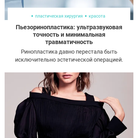
пластическая хирургия
красота
Пьезоринопластика: ультразвуковая
точность и минимальная
травматичность
Ринопластика давно перестала быть
исключительно эстетической операцией.
Современный подход к хирургии носа
строится на точности, сохранении
анатомии и прогнозируемом результате.
Появление пьезоринопластики стало
логичным этапом развития этой области,
позволив хирургам отказаться от грубых
механических инструментов и перейти к
более контролируемой работе с костными
структурами.