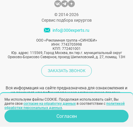
комплексного липомоделирования.
© 2014-2026
Сервис подбора хирургов
info@300experts.ru
ООО «Рекламная группа «СИНОБИ»
ИНН: 7743705998
КПП: 772401001
Юр. адрес: 115569, Город Москва, вн.тер.г. муниципальный округ
Орехово-Борисово Северное, проезд Шипиловский, д. 27, помещ. 13Н
ЗАКАЗАТЬ ЗВОНОК
Вся информация на сайте предназначена для ознакомления и
не заменяет квалифицированную медицинскую помощь.
Мы используем файлы COOKIE. Продолжая использовать сайт, Вы
Обязательно проконсультируйтесь с врачом!
даете свое
согласие на обработку данных
в соответствии с
политикой
обработки персональных данных
.
Согласен
Народный рейтинг хирургов