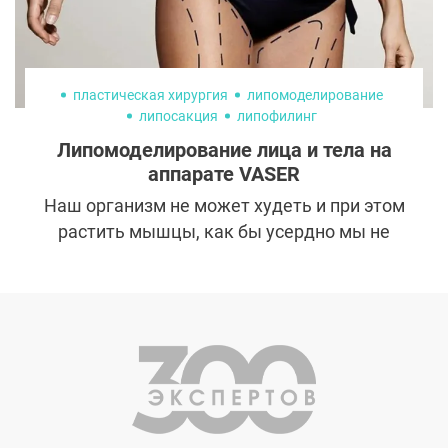
пластическая хирургия
липомоделирование
липосакция
липофилинг
Липомоделирование лица и тела на
аппарате VASER
Наш организм не может худеть и при этом
растить мышцы, как бы усердно мы не
тренировались. Для первого процесса
необходим дефицит калорий, а для второго
— профицит. В то же время многие
мечтают о прессе в совокупности с
объемными круглыми ягодицами. Так
возможно ли получить все и сразу?
Пластические хирурги уверяют: да! А
поможет в этом современная методика