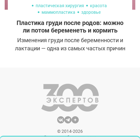
пластическая хирургия
красота
маммопластика
здоровье
Пластика груди после родов: можно
ли потом беременеть и кормить
Изменения груди после беременности и
лактации — одна из самых частых причин
обращения к пластическому хирургу.
Потеря объёма, опущение тканей,
растяжение кожи и асимметрия нередко
сохраняются даже после завершения
естественного восстановления. При
планировании операции у многих женщин
возникает закономерный вопрос: повлияет
ли маммопластика на будущую
беременность и возможность грудного
вскармливания?
© 2014-2026
Сервис подбора хирургов