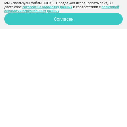
Мы используем файлы COOKIE. Продолжая использовать сайт, Вы
info@300experts.ru
даете свое
согласие на обработку данных
в соответствии с
политикой
обработки персональных данных
.
ООО «Рекламная группа «СИНОБИ»
Согласен
ИНН: 7743705998
КПП: 772401001
Юр. адрес: 115569, Город Москва, вн.тер.г. муниципальный округ
Орехово-Борисово Северное, проезд Шипиловский, д. 27, помещ. 13Н
ЗАКАЗАТЬ ЗВОНОК
Вся информация на сайте предназначена для ознакомления и
не заменяет квалифицированную медицинскую помощь.
Обязательно проконсультируйтесь с врачом!
Народный рейтинг хирургов
Политика конфиденциальности
Согласие на обработку персональных
данных
Согласие на рекламу
Создание сайта –
SINOBY
Клиники
Отзывы