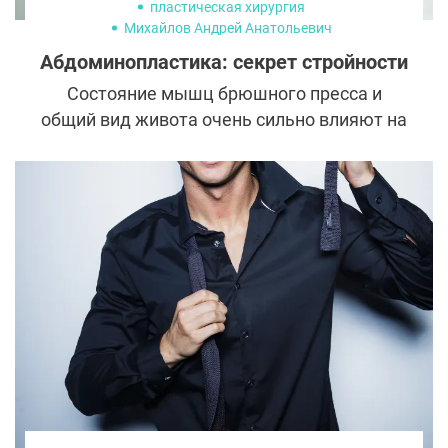
пластическая хирургия
Михайлов Андрей Анатольевич
абдоминопластика
абдоминопластика живота
Абдоминопластика: секрет стройности
Состояние мышц брюшного пресса и
общий вид живота очень сильно влияют на
впечатление от всей фигуры. Однако
именно в этой области чаще всего
локализуются жировые отложения и рано
начинает провисать кожа. Ограничения в
питании и физические упражнения далеко
не всегда помогают исправить ситуацию,
но отчаиваться не стоит.