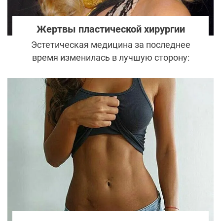
Жертвы пластической хирургии
Эстетическая медицина за последнее
время изменилась в лучшую сторону:
импланты стали прочнее, движения
врачей точнее, а предлагаемые методы
изменить внешность безопаснее. Тем не
менее не уменьшается и число тех, кто с
помощью хирургии намеренно уродует
свое тело и лицо.