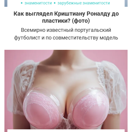
знаменитости
зарубежные знаменитости
Как выглядел Криштиану Роналду до
пластики? (фото)
Всемирно известный португальский
футболист и по совместительству модель
рекламных роликов и журналов
Криштиану Роналду – настоящий любимец
публики. В свои тридцать с небольшим он
добился невероятных спортивных высот,
женского восхищения и мужского
уважения. Но ходят слухи, что получил
звание секс-символа Криштиану Роналду
после пластики.