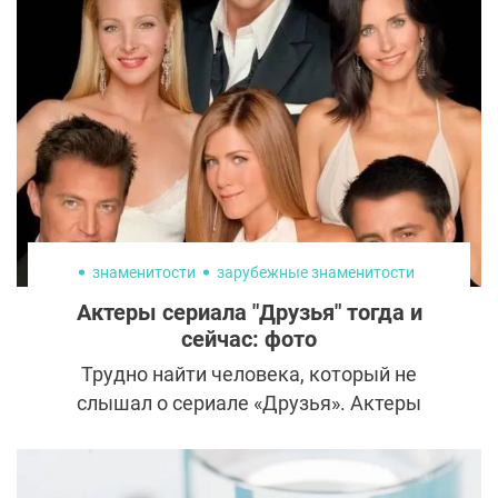
откровенно рассказывает подписчикам об
уходе за внешностью и пластических
операциях и делится подробностями
личной жизни, несмотря на критику.
знаменитости
зарубежные знаменитости
Актеры сериала "Друзья" тогда и
сейчас: фото
Трудно найти человека, который не
слышал о сериале «Друзья». Актеры
сериала «Друзья» тогда восхищали
фанатов, попадали на глянцевые обложки
и получали престижные премии. Как