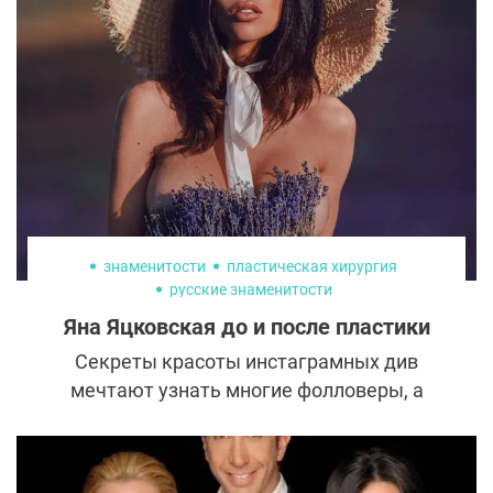
знаменитости
пластическая хирургия
русские знаменитости
Яна Яцковская до и после пластики
Секреты красоты инстаграмных див
мечтают узнать многие фолловеры, а
звезды социальных сетей, как правило,
предпочитают отмалчиваться на эту тему.
Но только не Яна Яцковская. Модель