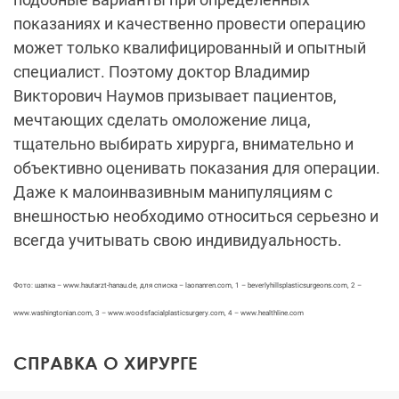
показаниях и качественно провести операцию
может только квалифицированный и опытный
специалист. Поэтому доктор Владимир
Викторович Наумов призывает пациентов,
мечтающих сделать омоложение лица,
тщательно выбирать хирурга, внимательно и
объективно оценивать показания для операции.
Даже к малоинвазивным манипуляциям с
внешностью необходимо относиться серьезно и
всегда учитывать свою индивидуальность.
Фото: шапка – www.hautarzt-hanau.de, для списка – laonanren.com, 1 – beverlyhillsplasticsurgeons.com, 2 –
www.washingtonian.com, 3 – www.woodsfacialplasticsurgery.com, 4 – www.healthline.com
СПРАВКА О ХИРУРГЕ