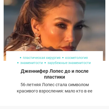
они помогают укреплять волосы, ускоряют
их рост и делают пряди более блестящими.
И да, этот суперфуд вполне подходит тем,
кто придерживается вегетарианского
питания.
пластическая хирургия
косметология
знаменитости
зарубежные знаменитости
Дженнифер Лопес до и после
пластики
56-летняя Лопес стала символом
красивого взросления: мало кто в ее
возрасте выглядит так шикарно. Сама
Дженнифер утверждает, что секрет ее