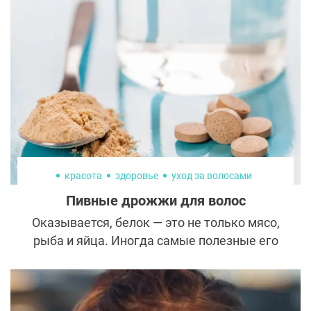
впоследствии сложилась судьба шестерых
участников нашумевшего ситкома и как
изменилась внешность актеров сериала
«Друзья» сейчас?
красота
здоровье
уход за волосами
Пивные дрожжи для волос
Оказывается, белок — это не только мясо,
рыба и яйца. Иногда самые полезные его
формы скрываются в неожиданных
продуктах. Один из них — пивные дрожжи.
Богатые витаминами и микроэлементами,