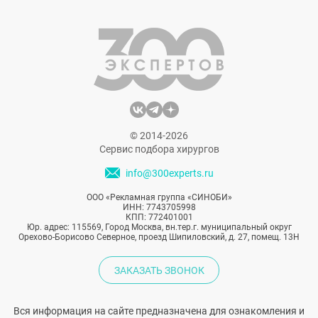
вечной молодости — исключительно
оливковое масло. Веры в это, конечно,
мало: масло полезно, но не всесильно.
Такая внешность, тем более в 56 лет, —
огромная работа. Вряд ли Лопес ни разу не
обращалась к пластическим хирургам. Но
вот что именно она делала? Попробуем
разобраться.
© 2014-2026
Сервис подбора хирургов
info@300experts.ru
ООО «Рекламная группа «СИНОБИ»
ИНН: 7743705998
КПП: 772401001
Юр. адрес: 115569, Город Москва, вн.тер.г. муниципальный округ
Орехово-Борисово Северное, проезд Шипиловский, д. 27, помещ. 13Н
ЗАКАЗАТЬ ЗВОНОК
Вся информация на сайте предназначена для ознакомления и