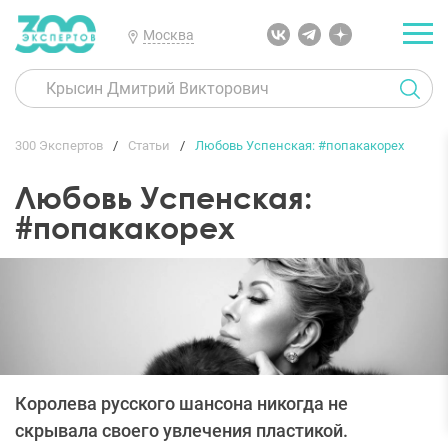
Москва
300 Экспертов
Статьи
Любовь Успенская: #попакакорех
Любовь Успенская:
#попакакорех
Королева русского шансона никогда не
скрывала своего увлечения пластикой.