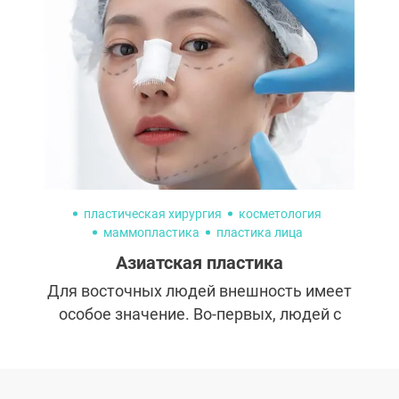
серьезно поработали пластические
хирурги. Так делал ли пластику Николай
Басков?
пластическая хирургия
косметология
маммопластика
пластика лица
увеличение груди
ринопластика
Азиатская пластика
блефаропластика
Для восточных людей внешность имеет
особое значение. Во-первых, людей с
гармоничной внешностью охотнее берут
на работу. На Востоке считается, что
симпатичные люди легки в общении, более