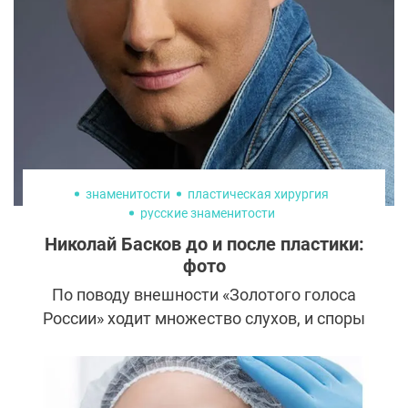
дело касается операций на лице, мелочей
не бывает.
знаменитости
пластическая хирургия
русские знаменитости
Николай Басков до и после пластики:
фото
По поводу внешности «Золотого голоса
России» ходит множество слухов, и споры
не утихают по сей день. Одни считают, что
красота певца абсолютно натуральная,
другие утверждают, что над его обликом