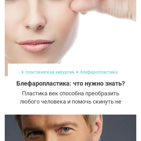
мимических морщин и лечения
гипергидроза. Принцип их работы
действительно похож и базируется на
блокировке нервных импульсов и
расслаблении мышц. Однако у каждого
препарат свои особенности и нюансы
использования, которые необходимо
принимать во внимание.
пластическая хирургия
блефаропластика
Блефаропластика: что нужно знать?
Пластика век способна преобразить
любого человека и помочь скинуть не
меньше десятка лет. Перед тем как на нее
решиться, пациенты хотят задать все
интересующие вопросы, чтобы развеять
сомнения. И правильно делают! Когда